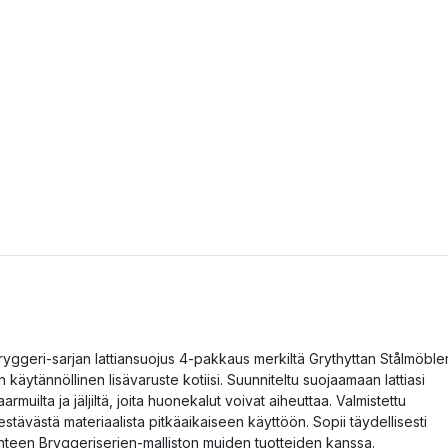
ryggeri-sarjan lattiansuojus 4-pakkaus merkiltä Grythyttan Stålmöble
n käytännöllinen lisävaruste kotiisi. Suunniteltu suojaamaan lattiasi
aarmuilta ja jäljiltä, joita huonekalut voivat aiheuttaa. Valmistettu
estävästä materiaalista pitkäaikaiseen käyttöön. Sopii täydellisesti
hteen Bryggeriserien-malliston muiden tuotteiden kanssa.