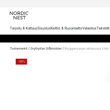
Tarjoilu & Kattaus
Sisustus
Keittiö & Ruoanlaitto
Valaistus
Tekstiili
Tuotemerkit
/
Grythyttan Stålmöbler
/
Bryggerisarjan lattiasuoja 4 kpl
-15%