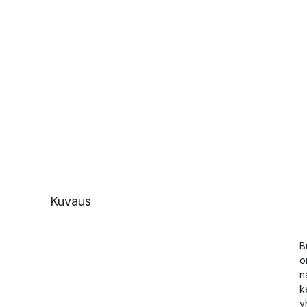
Kuvaus
B
o
n
k
y