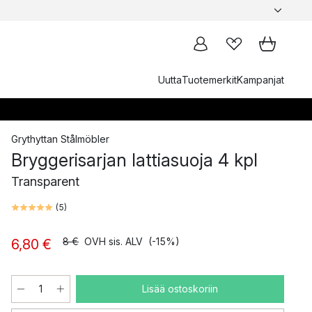
Uutta
Tuotemerkit
Kampanjat
Grythyttan Stålmöbler
Bryggerisarjan lattiasuoja 4 kpl
Transparent
(
5
)
8 €
OVH sis. ALV
(-15%)
6,80 €
Lisää ostoskoriin