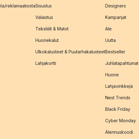
sta/reklamaatiosta
Sisustus
Designers
Valaistus
Kampanjat
Tekstiilit & Matot
Ale
Huonekalut
Uutta
Ulkokalusteet & Puutarhakalusteet
Bestseller
Lahjakortti
Juhlatapahtumat
Huone
Lahjavinkkejä
Nest Trends
Black Friday
Cyber Monday
Alennuskoodi