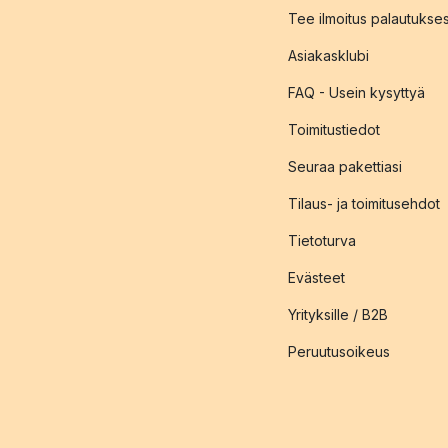
Tee ilmoitus palautukse
Asiakasklubi
FAQ - Usein kysyttyä
Toimitustiedot
Seuraa pakettiasi
Tilaus- ja toimitusehdot
Tietoturva
Evästeet
Yrityksille / B2B
Peruutusoikeus