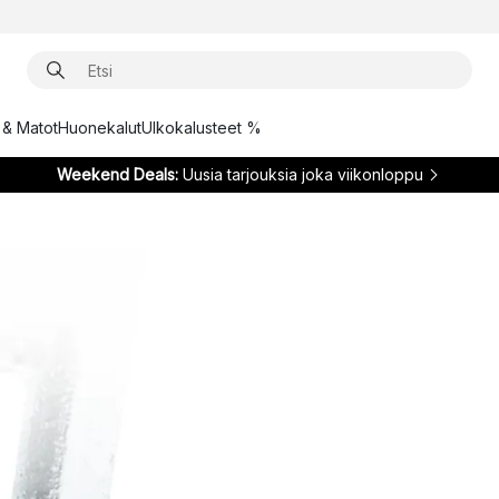
t & Matot
Huonekalut
Ulkokalusteet %
Weekend Deals:
Uusia tarjouksia joka viikonloppu