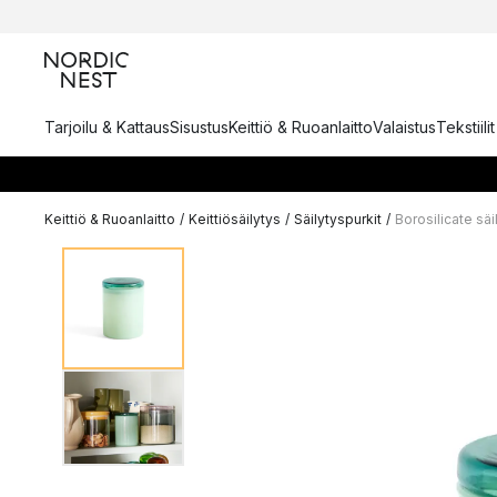
Tarjoilu & Kattaus
Sisustus
Keittiö & Ruoanlaitto
Valaistus
Tekstiili
Keittiö & Ruoanlaitto
/
Keittiösäilytys
/
Säilytyspurkit
/
Borosilicate säi