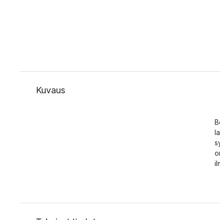
Kuvaus
B
l
s
o
i