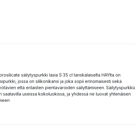
orosilicate säilytyspurkki lasia S 35 cl tanskalaiselta HAYlta on
asipurkki, jossa on silikonikansi ja joka sopii erinomaisesti sekä
yötävien että erilaisten pientavaroiden säilyttämiseen. Säilytyspurkki
n saatavilla useissa kokoluokissa, ja yhdessä ne luovat yhtenäisen
lmeen