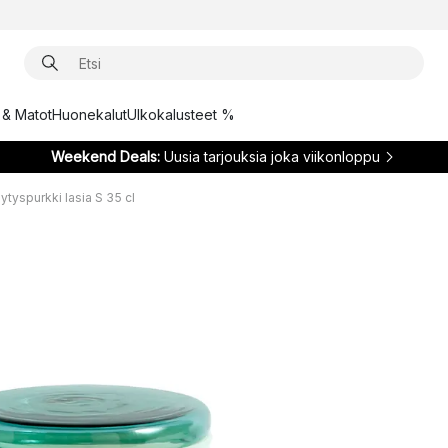
t & Matot
Huonekalut
Ulkokalusteet %
Weekend Deals:
Uusia tarjouksia joka viikonloppu
lytyspurkki lasia S 35 cl