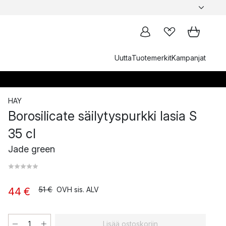
Uutta
Tuotemerkit
Kampanjat
HAY
Borosilicate säilytyspurkki lasia S
35 cl
Jade green
51 €
OVH sis. ALV
44 €
Lisää ostoskoriin