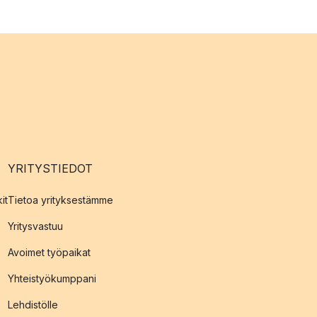
YRITYSTIEDOT
it
Tietoa yrityksestämme
Yritysvastuu
Avoimet työpaikat
Yhteistyökumppani
Lehdistölle