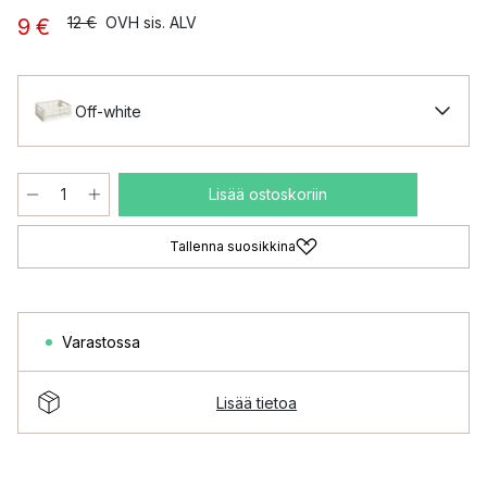
12 €
OVH sis. ALV
9 €
Off-white
Lisää ostoskoriin
Tallenna suosikkina
Varastossa
Lisää tietoa