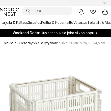
Tarjoilu & Kattaus
Sisustus
Keittiö & Ruoanlaitto
Valaistus
Tekstiilit & Ma
Weekend Deals:
Uusia tarjouksia joka viikonloppu
Sisustus
/
Piensäilytys
/
Säilytyskorit
/
Colour Crate M 26,5 x 34,5 cm