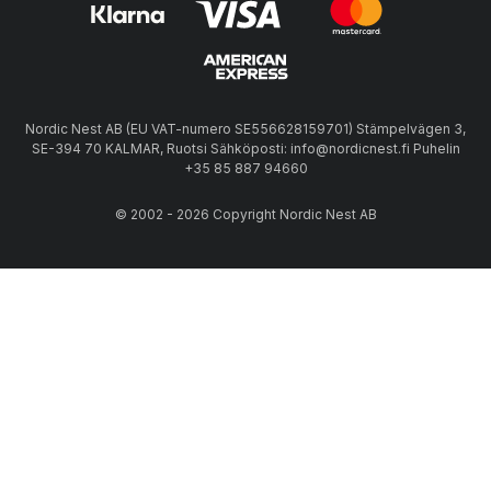
Nordic Nest AB (EU VAT-numero SE556628159701) Stämpelvägen 3,
SE-394 70 KALMAR, Ruotsi Sähköposti: info@nordicnest.fi Puhelin
+35 85 887 94660
© 2002 - 2026 Copyright Nordic Nest AB