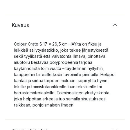
Kuvaus
Colour Crate S 17 x 26,5 cm HAYlta on fiksu ja
leikkisä säilytyslaatikko, joka tekee järjestyksestä
sekä tyylikästä että vaivatonta. Ilmava, pinottava
muotoilu kestävää polypropeenia tarjoaa
käytännöllistä toimivuutta – täydellinen hyllyihin,
kaappeihin tai esille kodin avoimille pinnoille. Helppo
kantaa ja siirtää tarpeen mukaan, sopii yhtä hyvin
leluille ja toimistotarvikkeille kuin tekstiileille tai
harrastemateriaaleille. Toiminnallinen yksityiskohta,
joka helpottaa arkea ja tuo samalla sisustukseesi
raikkaan, pohjoismaisen ilmeen