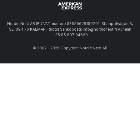
Nordic Nest AB (EU VAT-numero SE556628159701) Stämpelvägen 3,
SE-394 70 KALMAR, Ruotsi Sähköposti: info@nordicnest.fi Puhelin
+35 85 887 94660
© 2002 - 2026 Copyright Nordic Nest AB