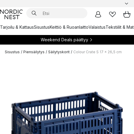
Tarjoilu & Kattaus
Sisustus
Keittiö & Ruoanlaitto
Valaistus
Tekstiilit & Ma
Weekend Deals päättyy
Sisustus
/
Piensäilytys
/
Säilytyskorit
/
Colour Crate S 17 x 26,5 cm