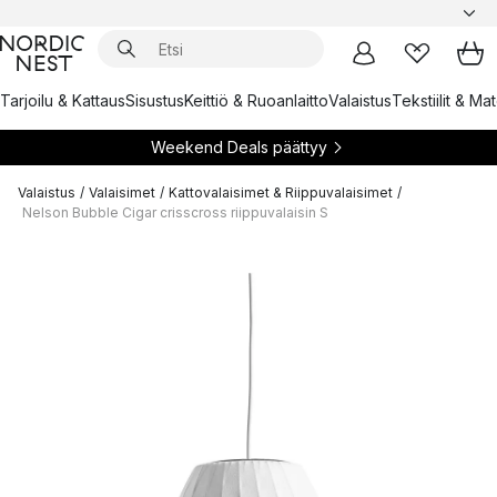
Tarjoilu & Kattaus
Sisustus
Keittiö & Ruoanlaitto
Valaistus
Tekstiilit & Ma
Weekend Deals päättyy
Valaistus
/
Valaisimet
/
Kattovalaisimet & Riippuvalaisimet
/
Nelson Bubble Cigar crisscross riippuvalaisin S