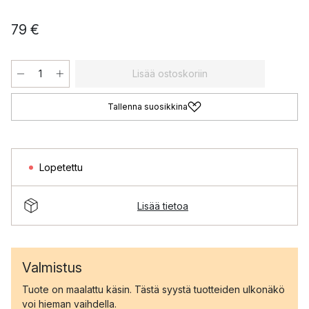
79 €
Lisää ostoskoriin
Tallenna suosikkina
Lopetettu
Lisää tietoa
Valmistus
Tuote on maalattu käsin. Tästä syystä tuotteiden ulkonäkö
voi hieman vaihdella.