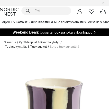
Tarjoilu & Kattaus
Sisustus
Keittiö & Ruoanlaitto
Valaistus
Tekstiilit & Ma
Weekend Deals:
Uusia tarjouksia joka viikonloppu
Sisustus
/
Kynttilänjalat & Kynttilälyhdyt
/
Tuoksukynttilät & Tuoksutikut
/
Stripe tuoksukynttilä