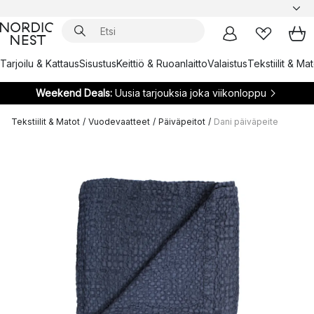
Tarjoilu & Kattaus
Sisustus
Keittiö & Ruoanlaitto
Valaistus
Tekstiilit & Ma
Weekend Deals:
Uusia tarjouksia joka viikonloppu
Tekstiilit & Matot
/
Vuodevaatteet
/
Päiväpeitot
/
Dani päiväpeite