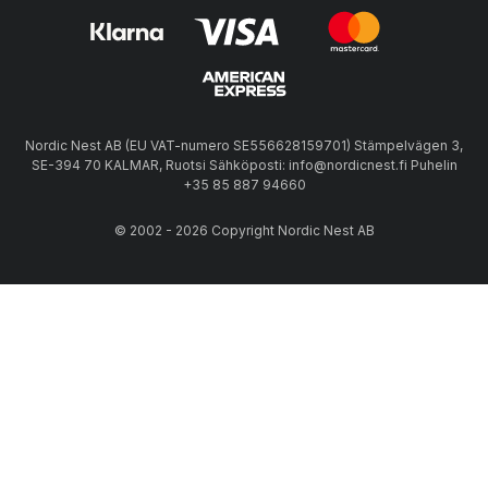
Nordic Nest AB (EU VAT-numero SE556628159701) Stämpelvägen 3,
SE-394 70 KALMAR, Ruotsi Sähköposti: info@nordicnest.fi Puhelin
+35 85 887 94660
© 2002 - 2026 Copyright Nordic Nest AB