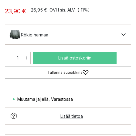
26,95 €
OVH sis. ALV
(-11%)
23,90 €
Rökig harmaa
Lisää ostoskoriin
Tallenna suosikkina
Muutama jäljellä
,
Varastossa
Lisää tietoa