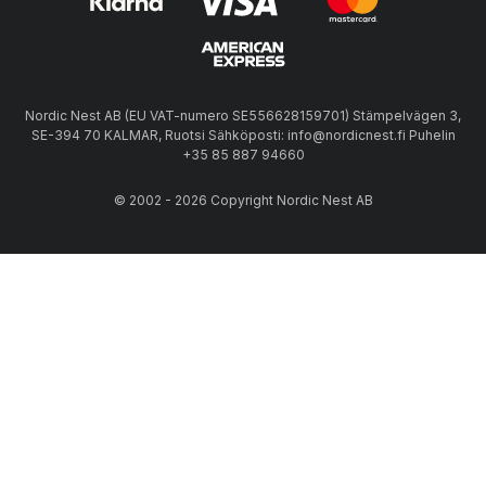
Nordic Nest AB (EU VAT-numero SE556628159701) Stämpelvägen 3,
SE-394 70 KALMAR, Ruotsi Sähköposti: info@nordicnest.fi Puhelin
+35 85 887 94660
© 2002 - 2026 Copyright Nordic Nest AB