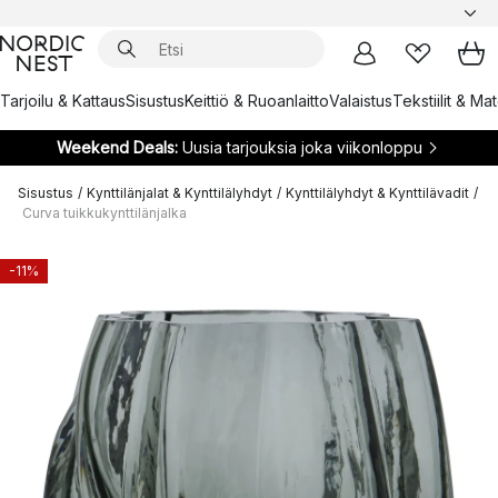
Tarjoilu & Kattaus
Sisustus
Keittiö & Ruoanlaitto
Valaistus
Tekstiilit & Ma
Weekend Deals:
Uusia tarjouksia joka viikonloppu
Sisustus
/
Kynttilänjalat & Kynttilälyhdyt
/
Kynttilälyhdyt & Kynttilävadit
/
Curva tuikkukynttilänjalka
-11%