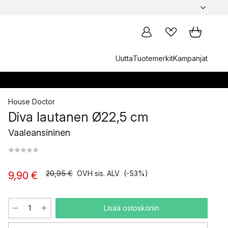
Uutta
Tuotemerkit
Kampanjat
House Doctor
Diva lautanen Ø22,5 cm
Vaaleansininen
20,95 €
OVH sis. ALV
(-53%)
9,90 €
Lisää ostoskoriin