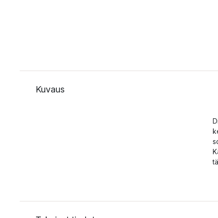
Kuvaus
D
k
s
K
t