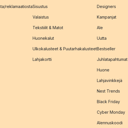
sta/reklamaatiosta
Sisustus
Designers
Valaistus
Kampanjat
Tekstiilit & Matot
Ale
Huonekalut
Uutta
Ulkokalusteet & Puutarhakalusteet
Bestseller
Lahjakortti
Juhlatapahtumat
Huone
Lahjavinkkejä
Nest Trends
Black Friday
Cyber Monday
Alennuskoodi