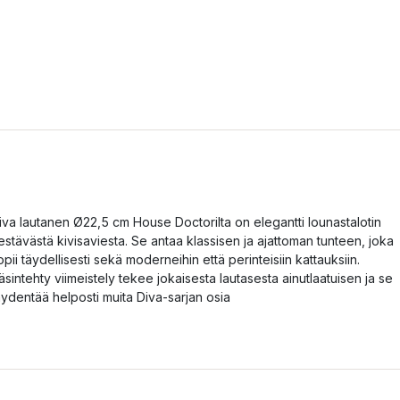
iva lautanen Ø22,5 cm House Doctorilta on elegantti lounastalotin
estävästä kivisaviesta. Se antaa klassisen ja ajattoman tunteen, joka
opii täydellisesti sekä moderneihin että perinteisiin kattauksiin.
äsintehty viimeistely tekee jokaisesta lautasesta ainutlaatuisen ja se
äydentää helposti muita Diva-sarjan osia