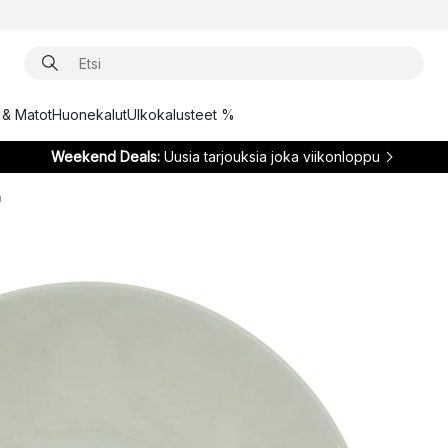
t & Matot
Huonekalut
Ulkokalusteet %
Weekend Deals:
Uusia tarjouksia joka viikonloppu
m