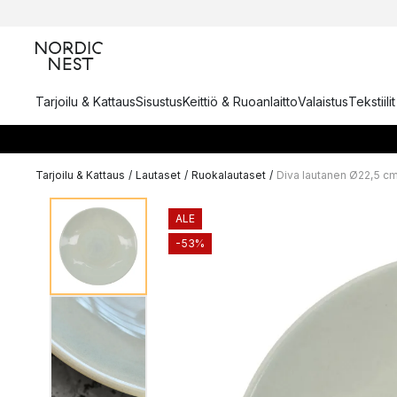
Tarjoilu & Kattaus
Sisustus
Keittiö & Ruoanlaitto
Valaistus
Tekstiili
Tarjoilu & Kattaus
/
Lautaset
/
Ruokalautaset
/
Diva lautanen Ø22,5 c
ALE
-53%