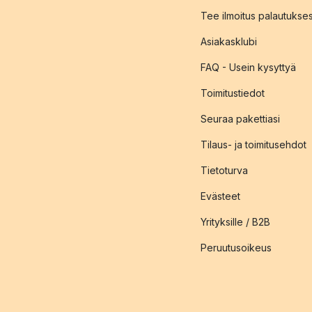
Tee ilmoitus palautukse
Asiakasklubi
FAQ - Usein kysyttyä
Toimitustiedot
Seuraa pakettiasi
Tilaus- ja toimitusehdot
Tietoturva
Evästeet
Yrityksille / B2B
Peruutusoikeus