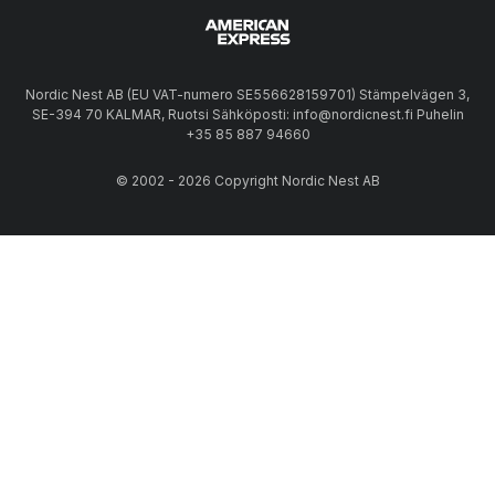
Nordic Nest AB (EU VAT-numero SE556628159701) Stämpelvägen 3,
SE-394 70 KALMAR, Ruotsi Sähköposti: info@nordicnest.fi Puhelin
+35 85 887 94660
© 2002 - 2026 Copyright Nordic Nest AB