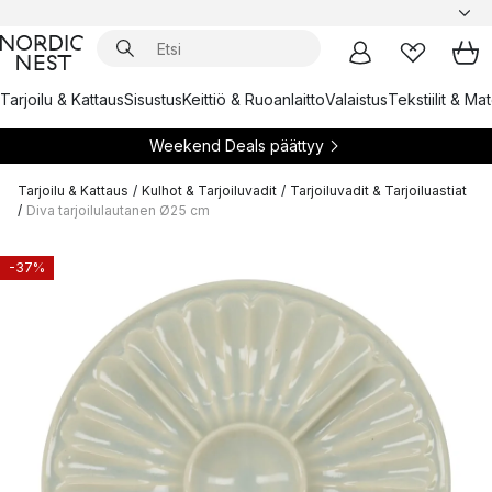
Tarjoilu & Kattaus
Sisustus
Keittiö & Ruoanlaitto
Valaistus
Tekstiilit & Ma
Weekend Deals päättyy
Tarjoilu & Kattaus
/
Kulhot & Tarjoiluvadit
/
Tarjoiluvadit & Tarjoiluastiat
/
Diva tarjoilulautanen Ø25 cm
-37%