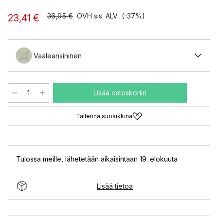
36,95 €
OVH sis. ALV
(-37%)
23,41 €
Vaaleansininen
Lisää ostoskoriin
Tallenna suosikkina
Tulossa meille
,
lähetetään aikaisintaan 19. elokuuta
Lisää tietoa