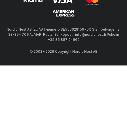
Nordic Nest AB (EU VAT-numero SE556628159701) Stämpelvägen 3,
SE-394 70 KALMAR, Ruotsi Sähköposti: info@nordicnest.fi Puhelin
+35 85 887 94660
© 2002 - 2026 Copyright Nordic Nest AB