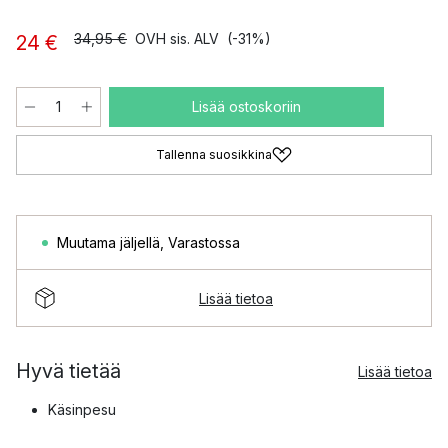
34,95 €
OVH sis. ALV
(-31%)
24 €
Lisää ostoskoriin
Tallenna suosikkina
Muutama jäljellä
,
Varastossa
Lisää tietoa
Hyvä tietää
Lisää tietoa
Käsinpesu