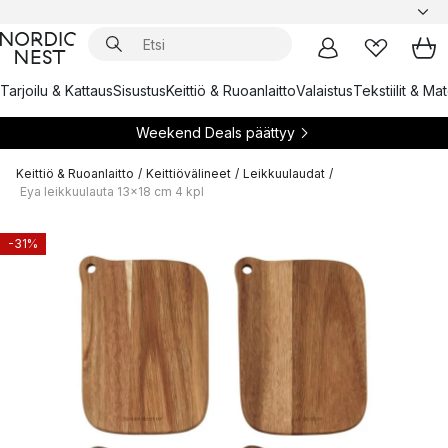
Tarjoilu & Kattaus
Sisustus
Keittiö & Ruoanlaitto
Valaistus
Tekstiilit & Ma
Weekend Deals päättyy
Keittiö & Ruoanlaitto
/
Keittiövälineet
/
Leikkuulaudat
/
Eya leikkuulauta 13x18 cm 4 kpl
-31%