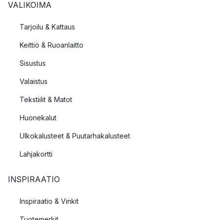
VALIKOIMA
Tarjoilu & Kattaus
Keittiö & Ruoanlaitto
Sisustus
Valaistus
Tekstiilit & Matot
Huonekalut
Ulkokalusteet & Puutarhakalusteet
Lahjakortti
INSPIRAATIO
Inspiraatio & Vinkit
Tuotemerkit