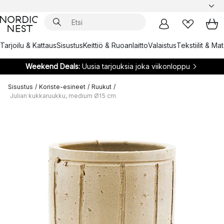
Tarjoilu & Kattaus
Sisustus
Keittiö & Ruoanlaitto
Valaistus
Tekstiilit & Ma
Weekend Deals:
Uusia tarjouksia joka viikonloppu
Sisustus
/
Koriste-esineet
/
Ruukut
/
Julian kukkaruukku, medium Ø15 cm