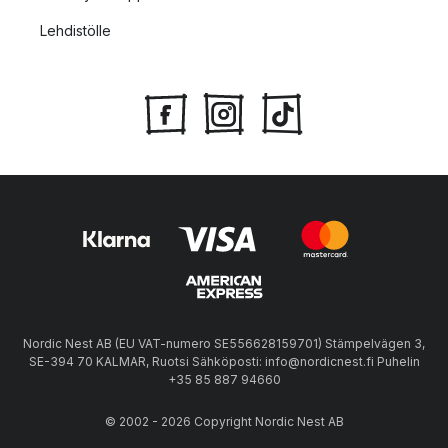
Lehdistölle
Nordic Nest AB (EU VAT-numero SE556628159701) Stämpelvägen 3,
SE-394 70 KALMAR, Ruotsi Sähköposti: info@nordicnest.fi Puhelin
+35 85 887 94660
© 2002 - 2026 Copyright Nordic Nest AB