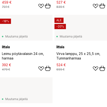
459 €
527 €
701 €
839 €
ALE
-18%
-20%
Muutama jäljellä
Muutama jäljellä
Iittala
Iittala
Leimu pöytävalaisin 24 cm,
Virva lamppu, 25 x 25,5 cm,
harmaa
Tummanharmaa
392 €
524 €
479 €
655 €
Muutama jäljellä