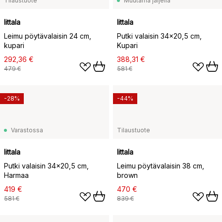
Tilaustuote
Muutama jäljellä
Iittala
Iittala
Leimu pöytävalaisin 24 cm,
Putki valaisin 34x20,5 cm,
kupari
Kupari
292,36 €
388,31 €
479 €
581 €
-28%
-44%
Varastossa
Tilaustuote
Iittala
Iittala
Putki valaisin 34x20,5 cm,
Leimu pöytävalaisin 38 cm,
Harmaa
brown
419 €
470 €
581 €
839 €