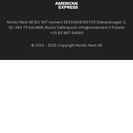
Nordic Nest AB (EU VAT-numero SE556628159701) Stämpelvägen 3,
SE-394 70 KALMAR, Ruotsi Sähköposti: info@nordicnest.fi Puhelin
+35 85 887 94660
© 2002 - 2026 Copyright Nordic Nest AB