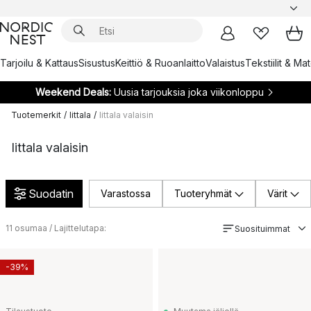
Tarjoilu & Kattaus
Sisustus
Keittiö & Ruoanlaitto
Valaistus
Tekstiilit & Ma
Weekend Deals:
Uusia tarjouksia joka viikonloppu
Tuotemerkit
/
Iittala
/
Iittala valaisin
Iittala valaisin
Suodatin
Varastossa
Tuoteryhmät
Värit
11
osumaa / Lajittelutapa:
Suosituimmat
-39%