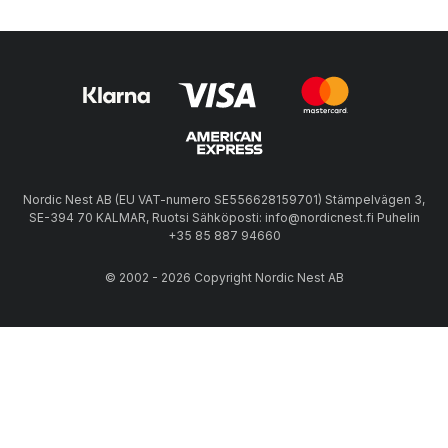
Nordic Nest AB (EU VAT-numero SE556628159701) Stämpelvägen 3,
SE-394 70 KALMAR, Ruotsi Sähköposti: info@nordicnest.fi Puhelin
+35 85 887 94660
© 2002 - 2026 Copyright Nordic Nest AB