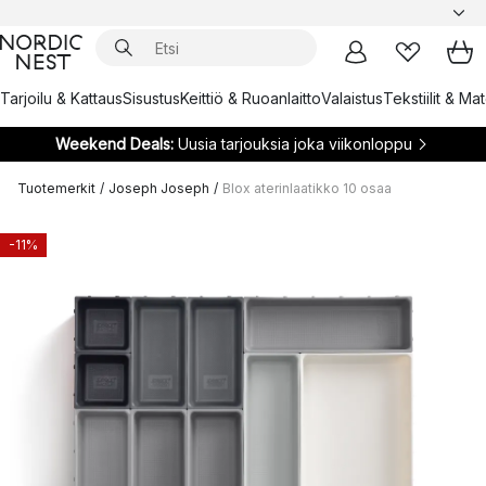
Tarjoilu & Kattaus
Sisustus
Keittiö & Ruoanlaitto
Valaistus
Tekstiilit & Ma
Weekend Deals:
Uusia tarjouksia joka viikonloppu
Tuotemerkit
/
Joseph Joseph
/
Blox aterinlaatikko 10 osaa
-11%