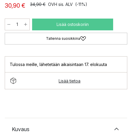
34,90 €
OVH sis. ALV
(-11%)
30,90 €
Lisää ostoskoriin
Tallenna suosikkina
Tulossa meille
,
lähetetään aikaisintaan 17. elokuuta
Lisää tietoa
Kuvaus