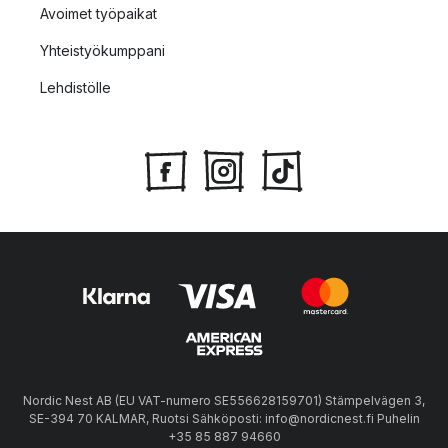
Avoimet työpaikat
Yhteistyökumppani
Lehdistölle
Nordic Nest AB (EU VAT-numero SE556628159701) Stämpelvägen 3,
SE-394 70 KALMAR, Ruotsi Sähköposti: info@nordicnest.fi Puhelin
+35 85 887 94660