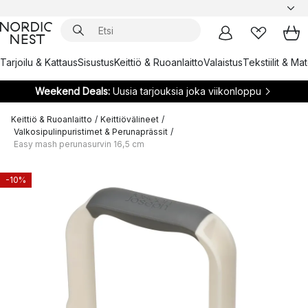
Tarjoilu & Kattaus
Sisustus
Keittiö & Ruoanlaitto
Valaistus
Tekstiilit & Ma
Weekend Deals:
Uusia tarjouksia joka viikonloppu
Keittiö & Ruoanlaitto
/
Keittiövälineet
/
Valkosipulinpuristimet & Perunaprässit
/
Easy mash perunasurvin 16,5 cm
-10%