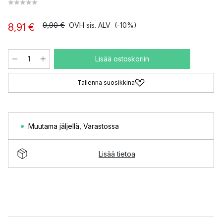
9,90 €
OVH sis. ALV
(-10%)
8,91 €
Lisää ostoskoriin
Tallenna suosikkina
Muutama jäljellä
,
Varastossa
Lisää tietoa