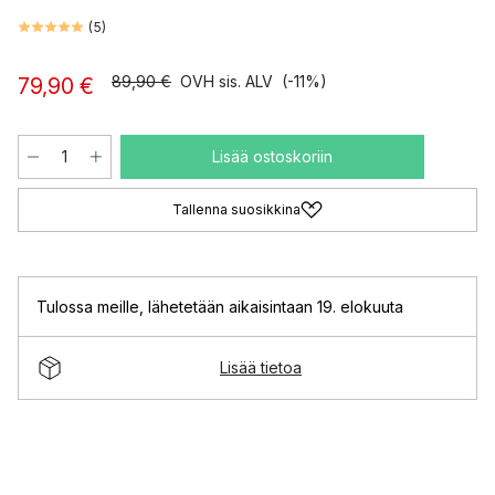
(
5
)
89,90 €
OVH sis. ALV
(-11%)
79,90 €
Lisää ostoskoriin
Tallenna suosikkina
Tulossa meille
,
lähetetään aikaisintaan 19. elokuuta
Lisää tietoa