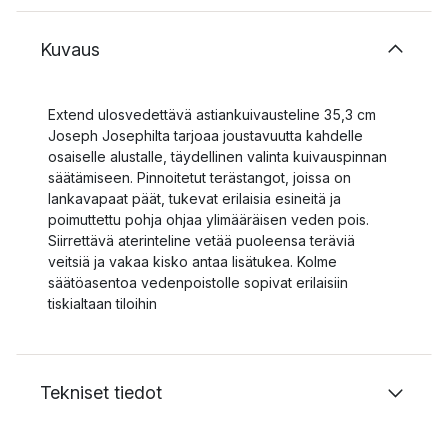
Kuvaus
Extend ulosvedettävä astiankuivausteline 35,3 cm
Joseph Josephilta tarjoaa joustavuutta kahdelle
osaiselle alustalle, täydellinen valinta kuivauspinnan
säätämiseen. Pinnoitetut terästangot, joissa on
lankavapaat päät, tukevat erilaisia esineitä ja
poimuttettu pohja ohjaa ylimääräisen veden pois.
Siirrettävä aterinteline vetää puoleensa teräviä
veitsiä ja vakaa kisko antaa lisätukea. Kolme
säätöasentoa vedenpoistolle sopivat erilaisiin
tiskialtaan tiloihin
Tekniset tiedot