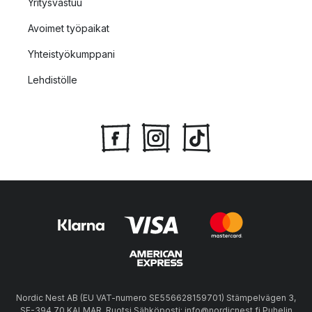
Yritysvastuu
Avoimet työpaikat
Yhteistyökumppani
Lehdistölle
Nordic Nest AB (EU VAT-numero SE556628159701) Stämpelvägen 3,
SE-394 70 KALMAR, Ruotsi Sähköposti: info@nordicnest.fi Puhelin