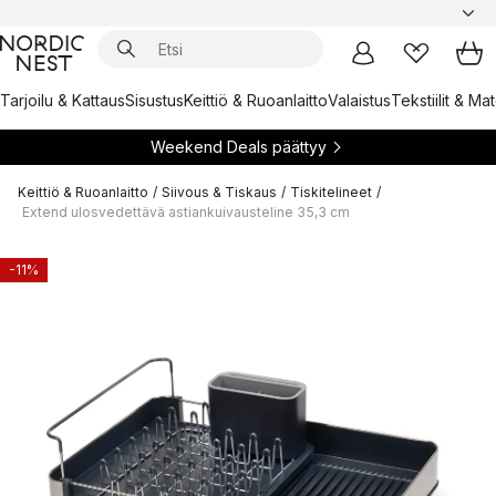
Tarjoilu & Kattaus
Sisustus
Keittiö & Ruoanlaitto
Valaistus
Tekstiilit & Ma
Weekend Deals päättyy
Keittiö & Ruoanlaitto
/
Siivous & Tiskaus
/
Tiskitelineet
/
Extend ulosvedettävä astiankuivausteline 35,3 cm
-11%