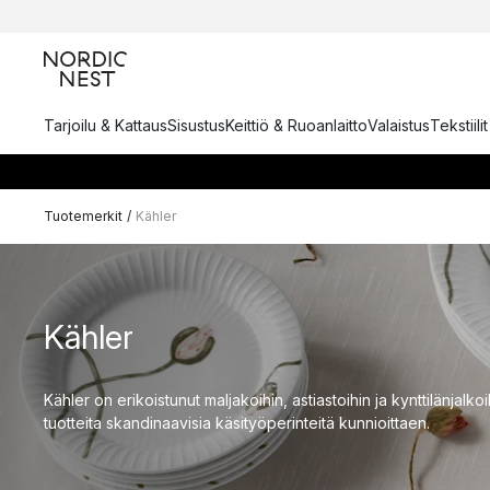
Tarjoilu & Kattaus
Sisustus
Keittiö & Ruoanlaitto
Valaistus
Tekstiili
Tuotemerkit
/
Kähler
Kähler
Kähler on erikoistunut maljakoihin, astiastoihin ja kynttilänjalkoi
tuotteita skandinaavisia käsityöperinteitä kunnioittaen.