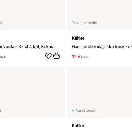
le
Tulossa meille
Kähler
vesilasi 37 cl 4 kpl, Kirkas
33 €
90 €
57 €
a
Varastossa
Kähler