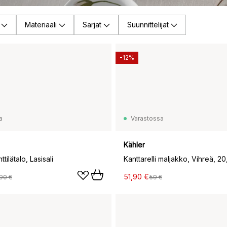
Materiaali
Sarjat
Suunnittelijat
-12%
a
Varastossa
Kähler
tilätalo, Lasisali
Kanttarelli maljakko, Vihreä, 2
51,90 €
90 €
59 €