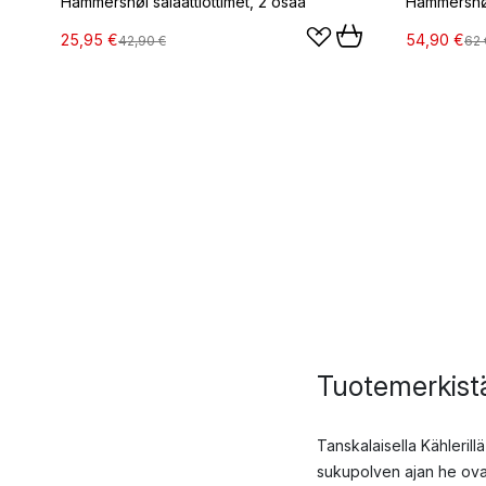
Hammershøi salaattiottimet, 2 osaa
Hammershøi
25,95 €
54,90 €
42,90 €
62 
Tuotemerkist
Tanskalaisella Kählerill
sukupolven ajan he ovat 