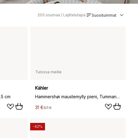
205
osumaa / Lajittelutapa:
Suosituimmat
Tulossa meille
Kähler
0,5 cm
Hammershøi maustemylly pieni, Tummanvihreä
31 €
57 €
-42%