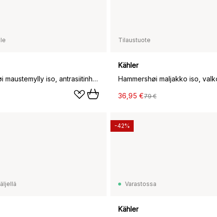
le
Tilaustuote
Kähler
Hammershøi maustemylly iso, antrasiitinharmaa
Hammershøi maljakko iso, valk
36,95 €
79 €
-42%
ljellä
Varastossa
Kähler