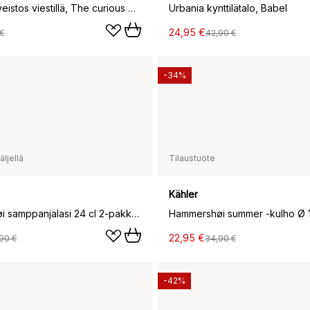
Character veistos viestillä, The curious one
Urbania kynttilätalo, Babel
24,95 €
€
42,90 €
-34%
ljellä
Tilaustuote
Kähler
Hammershøi samppanjalasi 24 cl 2-pakkaus, Vihreä
22,95 €
90 €
34,90 €
-42%