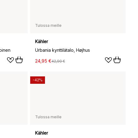
Tulossa meille
Kähler
oinen
Urbania kynttilätalo, Højhus
24,95 €
42,90 €
-42%
Tulossa meille
Kähler