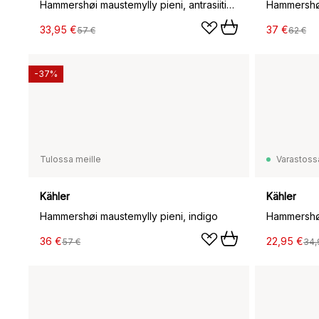
Hammershøi maustemylly pieni, antrasiitinharmaa
33,95 €
37 €
57 €
62 €
-37%
Tulossa meille
Varastoss
Kähler
Kähler
Hammershøi maustemylly pieni, indigo
36 €
22,95 €
57 €
34,