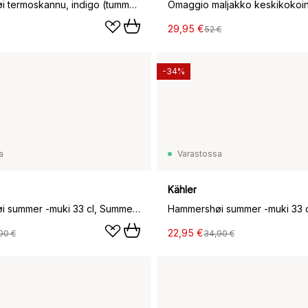
Hammershøi termoskannu, indigo (tummansininen)
Omaggio maljakko keskikokoin
29,95 €
52 €
-34%
a
Varastossa
Kähler
Hammershøi summer -muki 33 cl, Summer berries
22,95 €
90 €
34,90 €