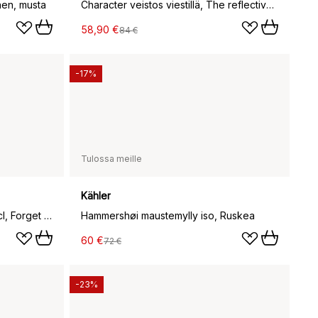
en, musta
Character veistos viestillä, The reflective one
58,90 €
84 €
-17%
Tulossa meille
Kähler
Hammershøi summer -muki 33 cl, Forget me not
Hammershøi maustemylly iso, Ruskea
60 €
72 €
-23%