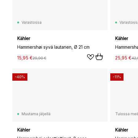
Varastossa
Varastoss
Kähler
Kähler
Hammershøi syvä lautanen, Ø 21 cm
Hammershøi
15,95 €
25,95 €
29,90 €
42,
-40%
-11%
Muutama jäljellä
Tulossa meil
Kähler
Kähler