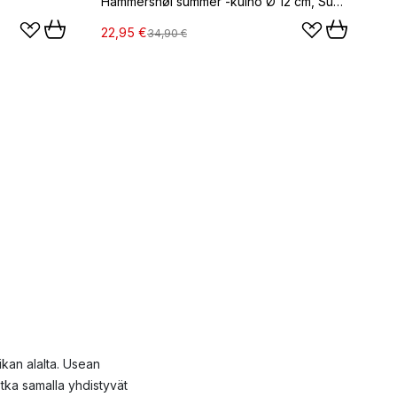
Hammershøi summer -kulho Ø 12 cm, Sunflower
22,95 €
34,90 €
ikan alalta. Usean
otka samalla yhdistyvät