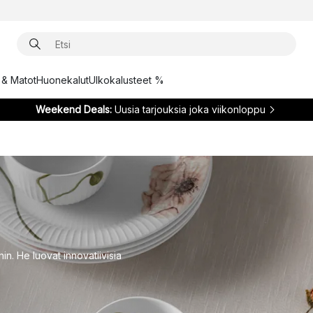
t & Matot
Huonekalut
Ulkokalusteet %
Weekend Deals:
Uusia tarjouksia joka viikonloppu
hin. He luovat innovatiivisia