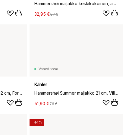
Hammershøi maljakko keskikokoinen, antrasiitinharmaa
32,95 €
57 €
Varastossa
Kähler
Hammershøi summer -kulho Ø 12 cm, Forget me not
Hammershøi Summer maljakko 21 cm, Villit kukat
51,90 €
76 €
-44%