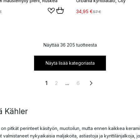
 maustemylly pieni, Ruskea
Urbania kynttilätalo, City
34,95 €
€
57 €
Näyttää 36 205 tuotteesta
Näytä lisää kategoriasta
1
2
...
6
ä Kähler
ä on pitkät perinteet käsityön, muotoilun, mutta ennen kaikkea kerami
valmistaneet nykyaikaisia maljakoita, astiastoja ja kynttilänjalkoja, j