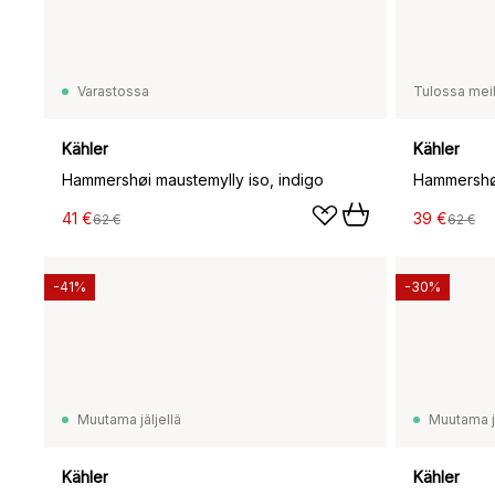
Varastossa
Tulossa meil
Kähler
Kähler
Hammershøi maustemylly iso, indigo
41 €
39 €
62 €
62 €
-41%
-30%
Muutama jäljellä
Muutama jä
Kähler
Kähler