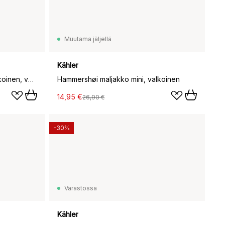
Muutama jäljellä
Kähler
Hammershøi maljakko keskikokoinen, valkoinen
Hammershøi maljakko mini, valkoinen
14,95 €
26,90 €
-30%
Varastossa
Kähler