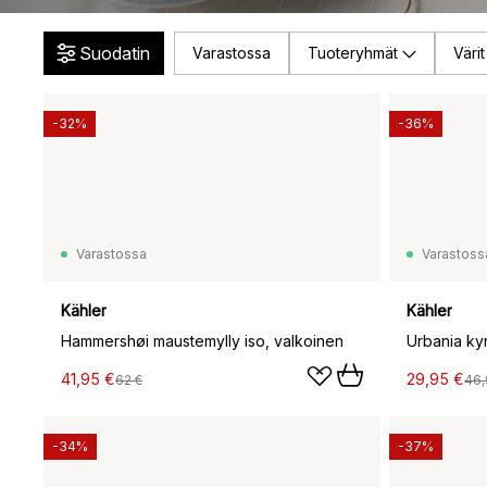
Suodatin
Varastossa
Tuoteryhmät
Värit
-32%
-36%
Varastossa
Varastoss
Kähler
Kähler
Hammershøi maustemylly iso, valkoinen
Urbania kynt
41,95 €
29,95 €
62 €
46,
-34%
-37%