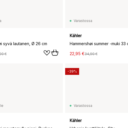
a
Varastossa
Kähler
 syvä lautanen, Ø 26 cm
22,95 €
90 €
34,90 €
-39%
le
Varastossa
Kähler