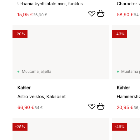
Urbania kynttilätalo mini, funkkis
15,95 €
58,90 €
26,90 €
84 
-20%
-43%
Muutama jäljellä
Muutama jä
Kähler
Kähler
Astro veistos, Kaksoset
66,90 €
20,95 €
84 €
36,
-28%
-46%