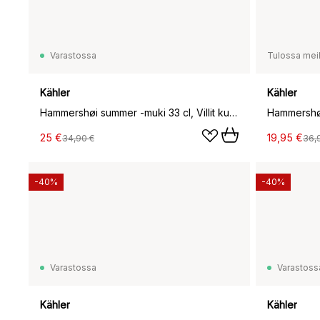
Varastossa
Tulossa meil
Kähler
Kähler
Hammershøi summer -muki 33 cl, Villit kukat
Hammershøi 
25 €
19,95 €
34,90 €
36,
-40%
-40%
Varastossa
Varastoss
Kähler
Kähler