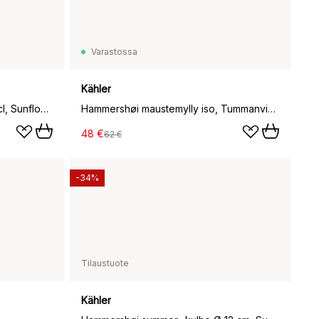
Varastossa
Kähler
Hammershøi summer -muki 33 cl, Sunflower
Hammershøi maustemylly iso, Tummanvihreä
48 €
62 €
-34%
Tilaustuote
Kähler