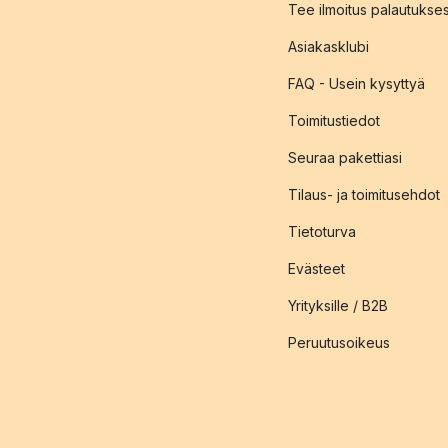
Tee ilmoitus palautukse
Asiakasklubi
FAQ - Usein kysyttyä
Toimitustiedot
Seuraa pakettiasi
Tilaus- ja toimitusehdot
Tietoturva
Evästeet
Yrityksille / B2B
Peruutusoikeus