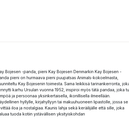
ay Bojesen -panda, pieni Kay Bojesen Denmarkin Kay Bojesen -
anda pieni on hurmaava pieni puupatsas Animals-kokoelmasta,
uunniteltu Kay Bojesenin toimesta. Sama leikkisä tarinankerronta, jok
ynnytti karhu Ursulan vuonna 1952, inspiroi myös tätä pandaa, joka t
ämpöä ja persoonaa yksinkertaisella, ikonillisella ilmeellään.
äydellinen hyllylle, kirjahyllyyn tai makuuhuoneen lipastolle, jossa se
evittää iloa ja nostalgiaa. Kaunis lahja sekä keräilijälle että sille, joka
aluaa tuoda kotiin ystävällisen yksityiskohdan