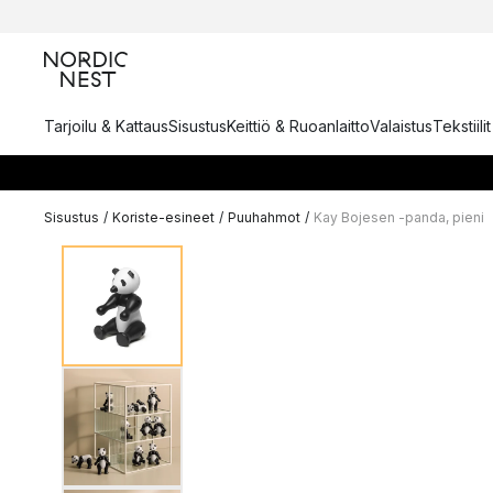
Tarjoilu & Kattaus
Sisustus
Keittiö & Ruoanlaitto
Valaistus
Tekstiili
Sisustus
/
Koriste-esineet
/
Puuhahmot
/
Kay Bojesen -panda, pieni