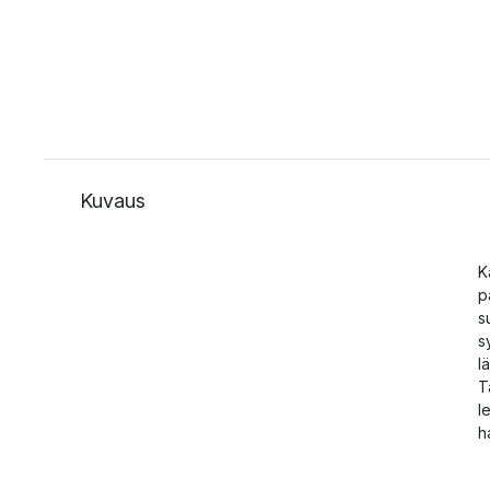
Kuvaus
K
p
s
s
l
T
l
h