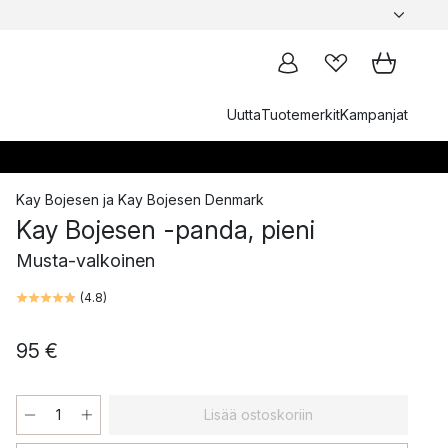
Uutta
Tuotemerkit
Kampanjat
Kay Bojesen
ja
Kay Bojesen Denmark
Kay Bojesen -panda, pieni
Musta-valkoinen
(
4.8
)
95 €
Lisää ostoskoriin