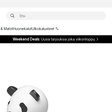
t & Matot
Huonekalut
Ulkokalusteet %
Weekend Deals:
Uusia tarjouksia joka viikonloppu