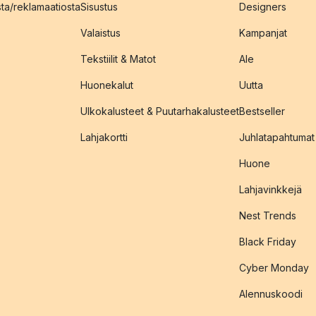
sta/reklamaatiosta
Sisustus
Designers
Valaistus
Kampanjat
Tekstiilit & Matot
Ale
Huonekalut
Uutta
Ulkokalusteet & Puutarhakalusteet
Bestseller
Lahjakortti
Juhlatapahtumat
Huone
Lahjavinkkejä
Nest Trends
Black Friday
Cyber Monday
Alennuskoodi