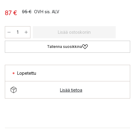
95 €
OVH sis. ALV
87 €
Lisää ostoskoriin
Tallenna suosikkina
Lopetettu
Lisää tietoa