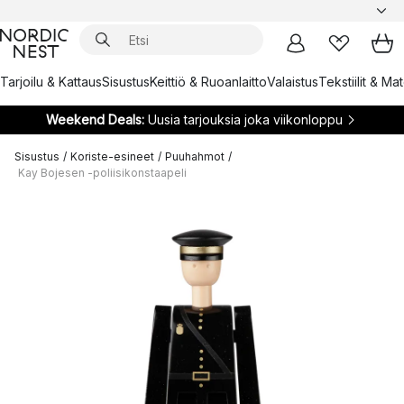
Tarjoilu & Kattaus
Sisustus
Keittiö & Ruoanlaitto
Valaistus
Tekstiilit & Ma
Weekend Deals:
Uusia tarjouksia joka viikonloppu
Sisustus
/
Koriste-esineet
/
Puuhahmot
/
Kay Bojesen -poliisikonstaapeli