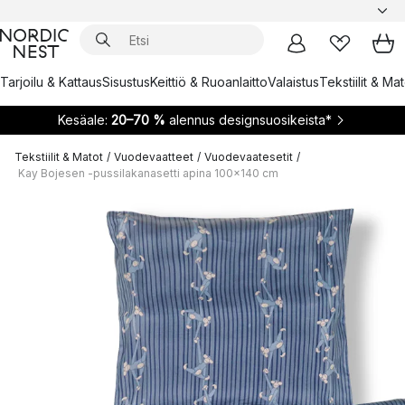
Tarjoilu & Kattaus
Sisustus
Keittiö & Ruoanlaitto
Valaistus
Tekstiilit & Ma
Kesäale:
20–70 %
alennus designsuosikeista*
Tekstiilit & Matot
/
Vuodevaatteet
/
Vuodevaatesetit
/
Kay Bojesen -pussilakanasetti apina 100x140 cm