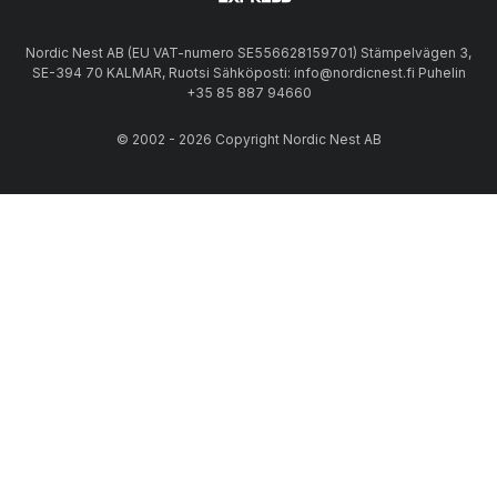
Nordic Nest AB (EU VAT-numero SE556628159701) Stämpelvägen 3,
SE-394 70 KALMAR, Ruotsi Sähköposti: info@nordicnest.fi Puhelin
+35 85 887 94660
© 2002 - 2026 Copyright Nordic Nest AB