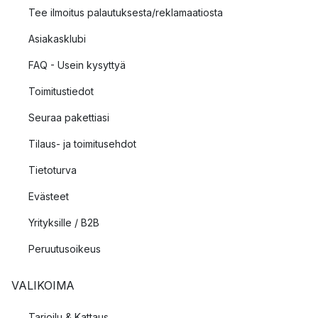
Tee ilmoitus palautuksesta/reklamaatiosta
Asiakasklubi
FAQ - Usein kysyttyä
Toimitustiedot
Seuraa pakettiasi
Tilaus- ja toimitusehdot
Tietoturva
Evästeet
Yrityksille / B2B
Peruutusoikeus
VALIKOIMA
Tarjoilu & Kattaus