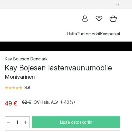
Uutta
Tuotemerkit
Kampanjat
Kay Bojesen Denmark
Kay Bojesen lastenvaunumobile
Monivärinen
(
4.6
)
82 €
OVH sis. ALV
(-40%)
49 €
Lisää ostoskoriin