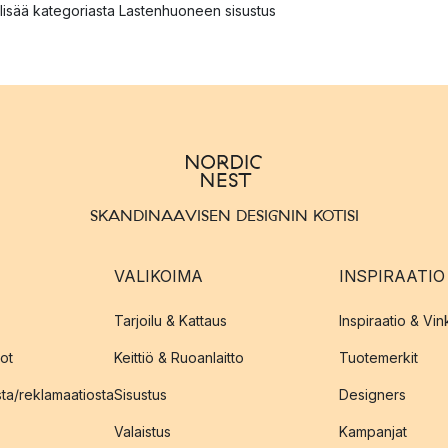
lisää kategoriasta Lastenhuoneen sisustus
SKANDINAAVISEN DESIGNIN KOTISI
VALIKOIMA
INSPIRAATIO
Tarjoilu & Kattaus
Inspiraatio & Vink
ot
Keittiö & Ruoanlaitto
Tuotemerkit
sta/reklamaatiosta
Sisustus
Designers
Valaistus
Kampanjat