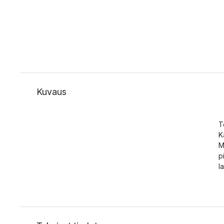
Kuvaus
T
K
M
p
l