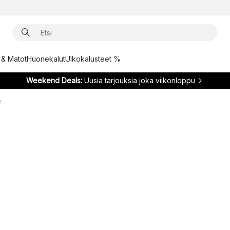
t & Matot
Huonekalut
Ulkokalusteet %
Weekend Deals:
Uusia tarjouksia joka viikonloppu
e