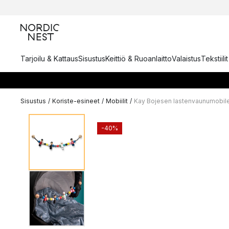
Tarjoilu & Kattaus
Sisustus
Keittiö & Ruoanlaitto
Valaistus
Tekstiili
Sisustus
/
Koriste-esineet
/
Mobiilit
/
Kay Bojesen lastenvaunumobil
-40%