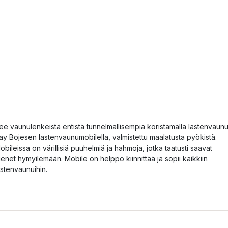
ee vaunulenkeistä entistä tunnelmallisempia koristamalla lastenvaun
ay Bojesen lastenvaunumobilella, valmistettu maalatusta pyökistä.
obileissa on värillisiä puuhelmiä ja hahmoja, jotka taatusti saavat
ienet hymyilemään. Mobile on helppo kiinnittää ja sopii kaikkiin
astenvaunuihin.