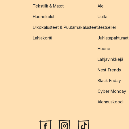
Tekstiilit & Matot
Ale
Huonekalut
Uutta
Ulkokalusteet & Puutarhakalusteet
Bestseller
Lahjakortti
Juhlatapahtumat
Huone
Lahjavinkkejä
Nest Trends
Black Friday
Cyber Monday
Alennuskoodi