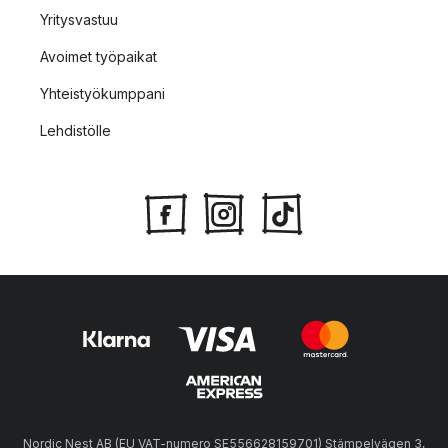
Yritysvastuu
Avoimet työpaikat
Yhteistyökumppani
Lehdistölle
Nordic Nest AB (EU VAT-numero SE556628159701) Stämpelvägen 3,