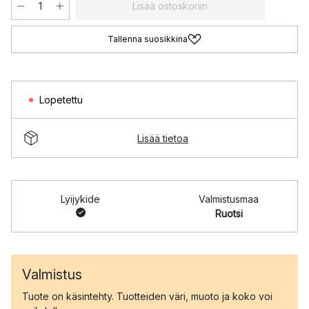
Lisää ostoskoriin
Tallenna suosikkina
Lopetettu
Lisää tietoa
Lyijykide
Valmistusmaa
Ruotsi
Valmistus
Tuote on käsintehty. Tuotteiden väri, muoto ja koko voi