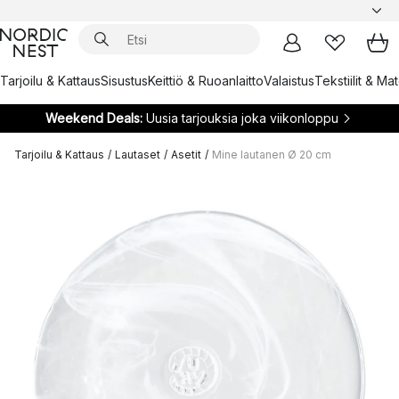
Tarjoilu & Kattaus
Sisustus
Keittiö & Ruoanlaitto
Valaistus
Tekstiilit & Ma
Weekend Deals:
Uusia tarjouksia joka viikonloppu
Tarjoilu & Kattaus
/
Lautaset
/
Asetit
/
Mine lautanen Ø 20 cm