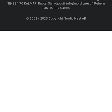
SE-394 70 KALMAR, Ruotsi Sähköposti: info@nordicnest.fi Puhelin
+35 85 887 94660
© 2002 - 2026 Copyright Nordic Nest AB