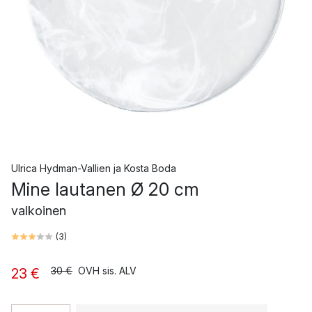
Ulrica Hydman-Vallien
ja
Kosta Boda
Mine lautanen Ø 20 cm
valkoinen
(
3
)
30 €
OVH sis. ALV
23 €