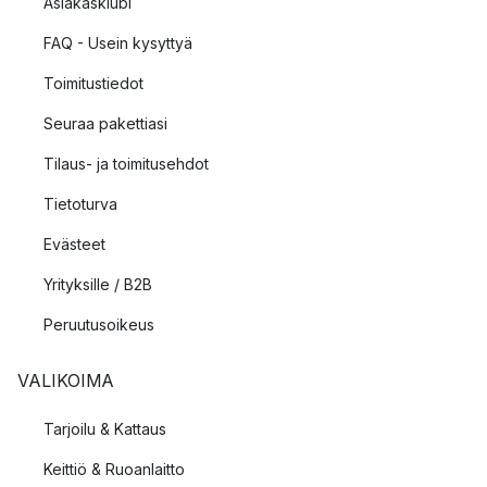
Asiakasklubi
FAQ - Usein kysyttyä
Toimitustiedot
Seuraa pakettiasi
Tilaus- ja toimitusehdot
Tietoturva
Evästeet
Yrityksille / B2B
Peruutusoikeus
VALIKOIMA
Tarjoilu & Kattaus
Keittiö & Ruoanlaitto