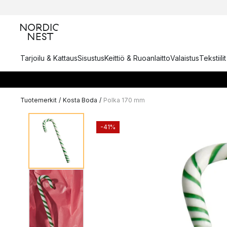
Tarjoilu & Kattaus
Sisustus
Keittiö & Ruoanlaitto
Valaistus
Tekstiili
Tuotemerkit
/
Kosta Boda
/
Polka 170 mm
-41%