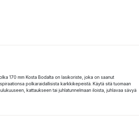
olka 170 mm Kosta Bodalta on lasikoriste, joka on saanut
nspiraationsa polkaraidallisista karkkikepeistä. Käytä sitä tuomaan
oulukuuseen, kattaukseen tai juhlatunnelmaan iloista, juhlavaa sävyä