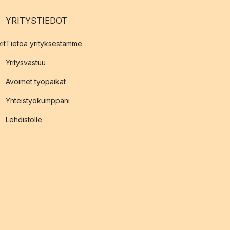
YRITYSTIEDOT
it
Tietoa yrityksestämme
Yritysvastuu
Avoimet työpaikat
Yhteistyökumppani
Lehdistölle