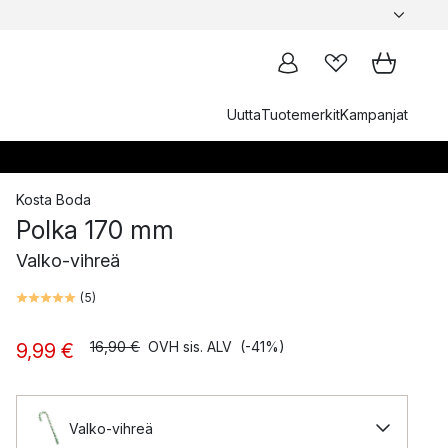
Uutta
Tuotemerkit
Kampanjat
Kosta Boda
Polka 170 mm
Valko-vihreä
(
5
)
16,90 €
OVH sis. ALV
(-41%)
9,99 €
Valko-vihreä