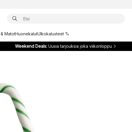
t & Matot
Huonekalut
Ulkokalusteet %
Weekend Deals:
Uusia tarjouksia joka viikonloppu