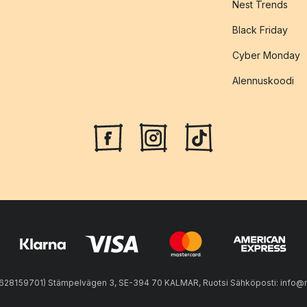
Nest Trends
Black Friday
Cyber Monday
Alennuskoodi
28159701) Stämpelvägen 3, SE-394 70 KALMAR, Ruotsi Sähköposti: info@n