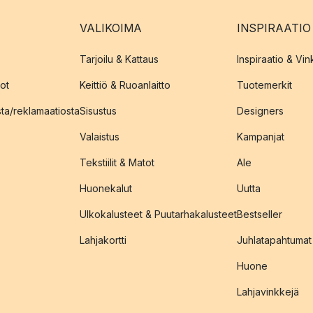
VALIKOIMA
INSPIRAATIO
Tarjoilu & Kattaus
Inspiraatio & Vink
ot
Keittiö & Ruoanlaitto
Tuotemerkit
sta/reklamaatiosta
Sisustus
Designers
Valaistus
Kampanjat
Tekstiilit & Matot
Ale
Huonekalut
Uutta
Ulkokalusteet & Puutarhakalusteet
Bestseller
Lahjakortti
Juhlatapahtumat
Huone
Lahjavinkkejä