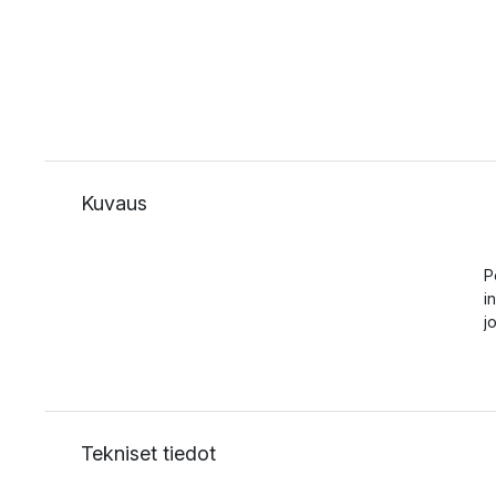
Kuvaus
P
i
j
Tekniset tiedot