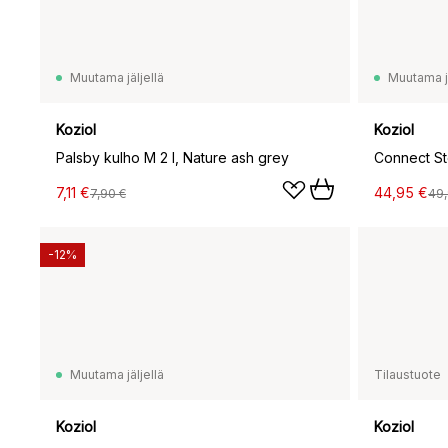
Muutama jäljellä
Muutama jä
Koziol
Koziol
Palsby kulho M 2 l, Nature ash grey
7,11 €
44,95 €
7,90 €
49,
-12%
Muutama jäljellä
Tilaustuote
Koziol
Koziol