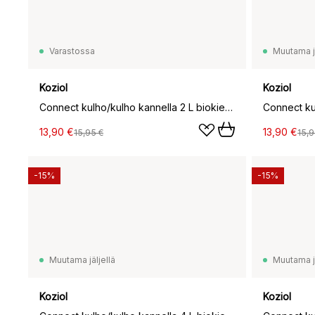
Varastossa
Muutama jä
Koziol
Koziol
Connect kulho/kulho kannella 2 L biokierrätysmuovi, Nature ash grey
13,90 €
13,90 €
15,95 €
15,9
-15%
-15%
Muutama jäljellä
Muutama jä
Koziol
Koziol