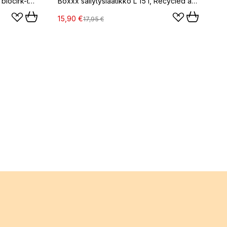
Club Göteborg-serviisi 16 osaa biocirk-termoplastia, Monivärinen
Boxxx säilytyslaatikko L 15 l, Recycled ash grey
15,90 €
17,95 €