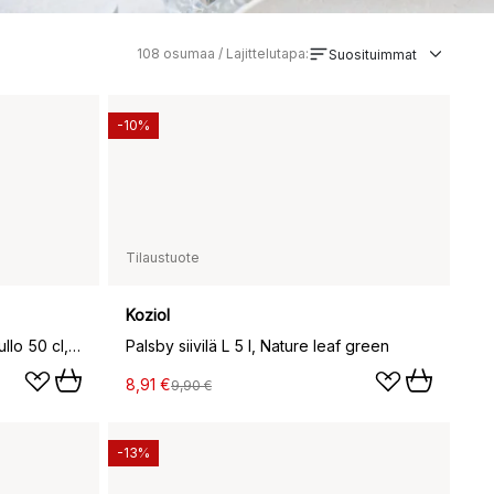
108
osumaa / Lajittelutapa:
Suosituimmat
-10%
Tilaustuote
Koziol
Buddy Snack Paw Patrol vesipullo 50 cl, Beige
Palsby siivilä L 5 l, Nature leaf green
8,91 €
9,90 €
-13%