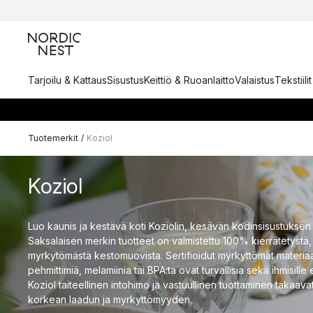
Tarjoilu & Kattaus
Sisustus
Keittiö & Ruoanlaitto
Valaistus
Tekstiili
Tuotemerkit
/
Koziol
Koziol
Luo kaunis ja kestävä koti Koziolin, kesävän kodinsisustuksen
Saksalaisen merkin tuotteet on valmistettu 100% kierrätetystä, 
myrkytömästä kestomuovista. Sertifioidut myrkyttömät materiaalit
pehmittimiä, melamiinia tai BPA:ta ovat turvallisia sekä ihmisille
Koziol taiteellinen intohimo ja vastuullinen tuottaminen takaav
korkean laadun ja myrkyttömyyden.