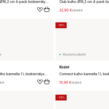
Club kulho Ø16,2 cm 4-pack biokierrätysmuovi, Nature ash grey
22,90 €
25,95 €
-16%
a
Muutama jäljellä
Koziol
Connect kulho kannella 1 L biokierrätysmuovi, Nature desert sand
10,90 €
5 €
12,95 €
-13%