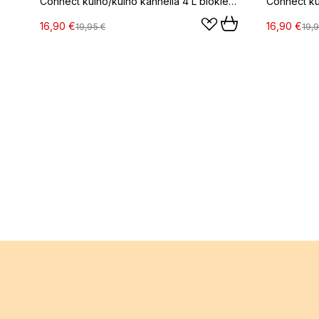
Connect kulho/kulho kannella 4 L biokierrätysmuovi, Nature leaf green
16,90 €
16,90 €
19,95 €
19,9