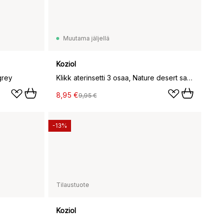
Muutama jäljellä
Koziol
grey
Klikk aterinsetti 3 osaa, Nature desert sand
8,95 €
9,95 €
-13%
Tilaustuote
Koziol