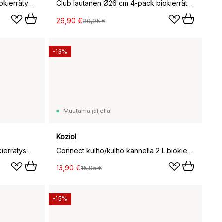
Club kulho Ø16,2 cm 4-pack biokierrätysmuovi, Nature leaf green
Club lautanen Ø26 cm 4-pack biokierrätysmuovi, Nature leaf green
26,90 €
30,95 €
-13%
Muutama jäljellä
Koziol
Connect kulho kannella 1 L biokierrätysmuovi, Nature leaf green
Connect kulho/kulho kannella 2 L biokierrätysmuovi, Nature desert sand
13,90 €
15,95 €
-15%