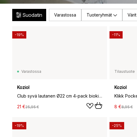
Suodatin
Varastossa
Tuoteryhmät
Värit
-19%
-11%
Varastossa
Tilaustuote
Koziol
Koziol
Club syvä lautanen Ø22 cm 4-pack biokierrätysmuovi, Nature ash grey
21 €
8 €
25,95 €
8,95 €
-19%
-25%