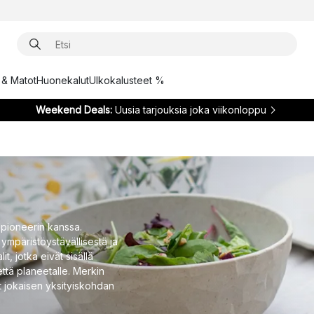
t & Matot
Huonekalut
Ulkokalusteet %
Weekend Deals:
Uusia tarjouksia joka viikonloppu
 pioneerin kanssa.
ympäristöystävällisestä ja
, jotka eivät sisällä
 että planeetalle. Merkin
at jokaisen yksityiskohdan