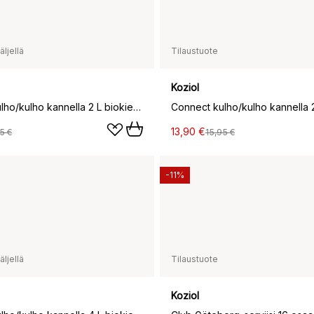
ljellä
Tilaustuote
Koziol
Connect kulho/kulho kannella 2 L biokierrätysmuovi, Nature leaf green
13,90 €
5 €
15,95 €
-11%
ljellä
Tilaustuote
Koziol