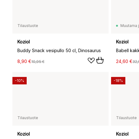
Tilaustuote
Muutama jä
Koziol
Koziol
Buddy Snack vesipullo 50 cl, Dinosaurus
8,90 €
24,60 €
10,95 €
32,
-10%
-18%
Tilaustuote
Tilaustuote
Koziol
Koziol