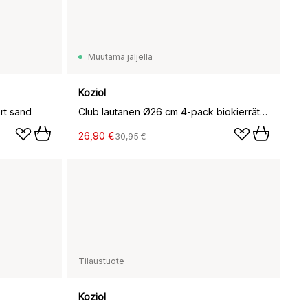
Muutama jäljellä
Koziol
rt sand
Club lautanen Ø26 cm 4-pack biokierrätysmuovi, Nature flower blue
26,90 €
30,95 €
Tilaustuote
Koziol