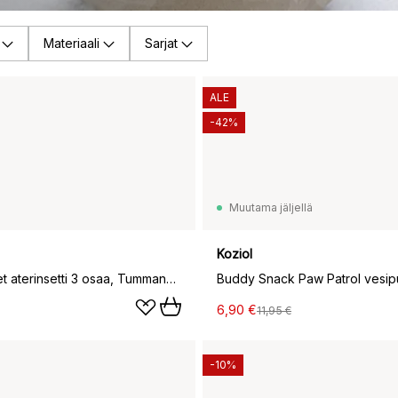
Materiaali
Sarjat
ALE
-42%
Muutama jäljellä
Koziol
Klikk Pocket aterinsetti 3 osaa, Tummanharmaa
6,90 €
11,95 €
-10%