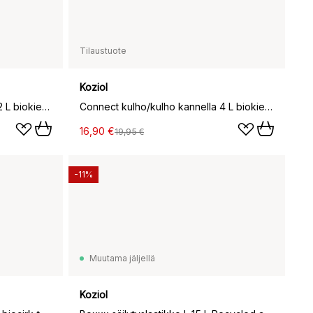
Tilaustuote
Koziol
Connect kulho/kulho kannella 2 L biokierrätysmuovi, Nature flower blue
Connect kulho/kulho kannella 4 L biokierrätysmuovi, Nature desert sand
16,90 €
19,95 €
-11%
Muutama jäljellä
Koziol