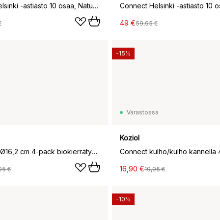
Connect Helsinki -astiasto 10 osaa, Nature ash grey
49 €
€
59,95 €
-15%
Varastossa
Koziol
Club kulho Ø16,2 cm 4-pack biokierrätysmuovi, Nature flower blue
16,90 €
95 €
19,95 €
-10%