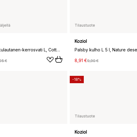
ljellä
Tilaustuote
Koziol
Babell kakkulautanen-kerrosvati L, Cotton white
Palsby kulho L 5 l, Nature dese
8,91 €
95 €
9,90 €
-18%
Tilaustuote
Koziol