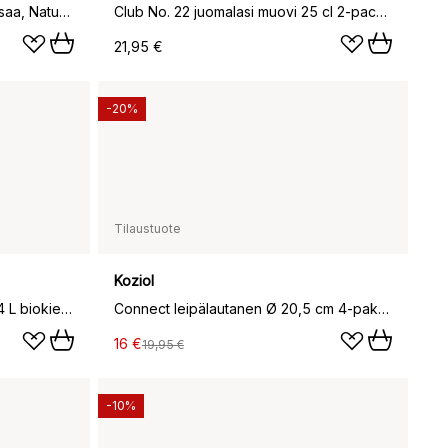
Connect Helsinki -astiasto 10 osaa, Nature desert sand
Club No. 22 juomalasi muovi 25 cl 2-pack, Kristallinkirkas
21,95 €
-20%
Tilaustuote
Koziol
Connect kulho/kulho kannella 4 L biokierrätysmuovi, Nature ash grey
Connect leipälautanen Ø 20,5 cm 4-pakkaus, Nature ash grey
16 €
19,95 €
-10%