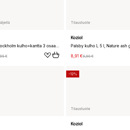
ljellä
Tilaustuote
Koziol
Connect Stockholm kulho+kantta 3 osaa biokierrätys muovi, Nature ash grey
Palsby kulho L 5 l, Nature ash 
8,91 €
95 €
9,90 €
-12%
Tilaustuote
Koziol