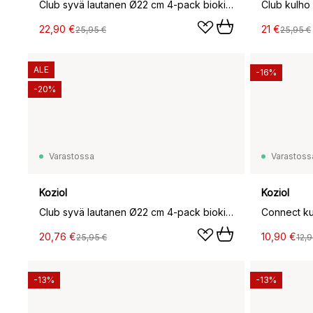
Club syvä lautanen Ø22 cm 4-pack biokierrätysmuovi, Nature leaf green
22,90 €
21 €
25,95 €
25,95 €
ALE
-16%
-20%
Varastossa
Varastoss
Koziol
Koziol
Club syvä lautanen Ø22 cm 4-pack biokierrätysmuovi, Nature flower blue
20,76 €
10,90 €
25,95 €
12,9
-13%
-13%