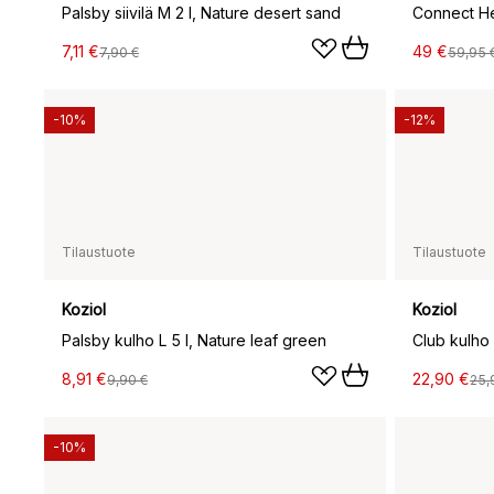
Palsby siivilä M 2 l, Nature desert sand
7,11 €
49 €
7,90 €
59,95 
-10%
-12%
Tilaustuote
Tilaustuote
Koziol
Koziol
Palsby kulho L 5 l, Nature leaf green
8,91 €
22,90 €
9,90 €
25,
-10%