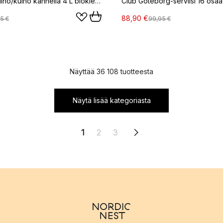
Connect kulho/kulho kannella 4 L biokierrätysmuovi, Nature flower blue
88,90 €
5 €
99,95 €
Näyttää 36 108 tuotteesta
Näytä lisää kategoriasta
1
2
3