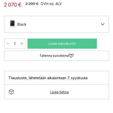
2 299 €
OVH sis. ALV
2 070 €
Black
Lisää ostoskoriin
Tallenna suosikkina
Tilaustuote
,
lähetetään aikaisintaan 7. syyskuuta
Lisää tietoa