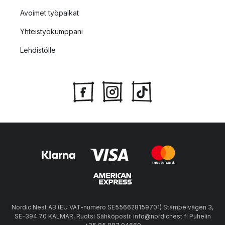
Avoimet työpaikat
Yhteistyökumppani
Lehdistölle
Nordic Nest AB (EU VAT-numero SE556628159701) Stämpelvägen 3,
SE-394 70 KALMAR, Ruotsi Sähköposti: info@nordicnest.fi Puhelin