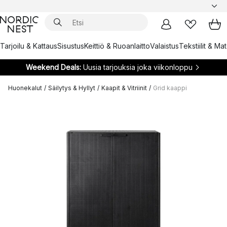
Tarjoilu & Kattaus
Sisustus
Keittiö & Ruoanlaitto
Valaistus
Tekstiilit & Ma
Weekend Deals:
Uusia tarjouksia joka viikonloppu
Huonekalut
/
Säilytys & Hyllyt
/
Kaapit & Vitriinit
/
Grid kaappi