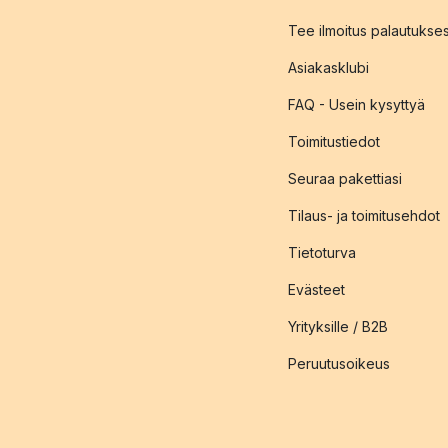
Tee ilmoitus palautukse
Asiakasklubi
FAQ - Usein kysyttyä
Toimitustiedot
Seuraa pakettiasi
Tilaus- ja toimitusehdot
Tietoturva
Evästeet
Yrityksille / B2B
Peruutusoikeus