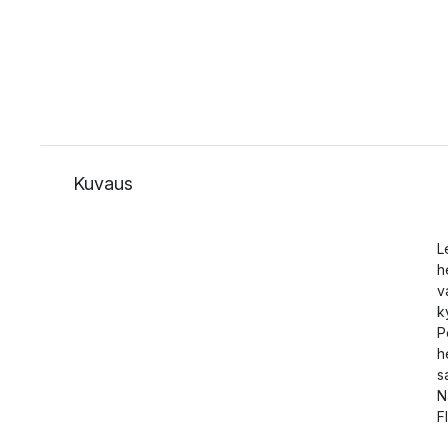
Kuvaus
L
h
v
k
P
h
s
N
F