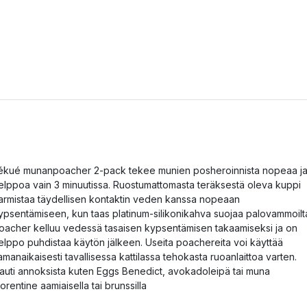
ékué munanpoacher 2-pack tekee munien posheroinnista nopeaa j
elppoa vain 3 minuutissa. Ruostumattomasta teräksestä oleva kuppi
armistaa täydellisen kontaktin veden kanssa nopeaan
ypsentämiseen, kun taas platinum-silikonikahva suojaa palovammoilt
oacher kelluu vedessä tasaisen kypsentämisen takaamiseksi ja on
elppo puhdistaa käytön jälkeen. Useita poachereita voi käyttää
amanaikaisesti tavallisessa kattilassa tehokasta ruoanlaittoa varten.
auti annoksista kuten Eggs Benedict, avokadoleipä tai muna
lorentine aamiaisella tai brunssilla