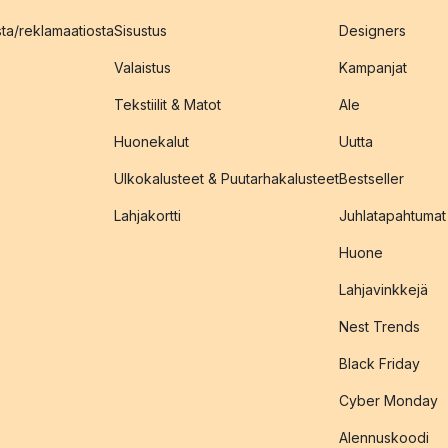
sta/reklamaatiosta
Sisustus
Designers
Valaistus
Kampanjat
Tekstiilit & Matot
Ale
Huonekalut
Uutta
Ulkokalusteet & Puutarhakalusteet
Bestseller
Lahjakortti
Juhlatapahtumat
Huone
Lahjavinkkejä
Nest Trends
Black Friday
Cyber Monday
Alennuskoodi