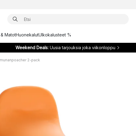
t & Matot
Huonekalut
Ulkokalusteet %
Weekend Deals:
Uusia tarjouksia joka viikonloppu
 munanpoacher 2-pack