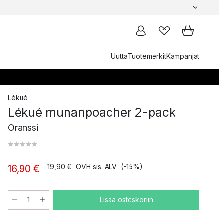
Uutta
Tuotemerkit
Kampanjat
Lékué
Lékué munanpoacher 2-pack
Oranssi
19,90 €
OVH sis. ALV
(-15%)
16,90 €
Lisää ostoskoriin