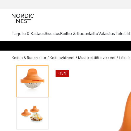
Tarjoilu & Kattaus
Sisustus
Keittiö & Ruoanlaitto
Valaistus
Tekstiili
Keittiö & Ruoanlaitto
/
Keittiövälineet
/
Muut keittiötarvikkeet
/
Lékué
-15%