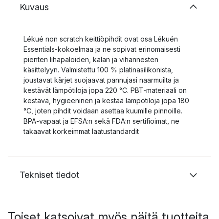
Kuvaus
Lékué non scratch keittiöpihdit ovat osa Lékuén
Essentials-kokoelmaa ja ne sopivat erinomaisesti
pienten lihapaloiden, kalan ja vihannesten
käsittelyyn. Valmistettu 100 % platinasilikonista,
joustavat kärjet suojaavat pannujasi naarmuilta ja
kestävät lämpötiloja jopa 220 °C. PBT-materiaali on
kestävä, hygieeninen ja kestää lämpötiloja jopa 180
°C, joten pihdit voidaan asettaa kuumille pinnoille.
BPA-vapaat ja EFSA:n sekä FDA:n sertifioimat, ne
takaavat korkeimmat laatustandardit
Tekniset tiedot
Toiset katsoivat myös näitä tuotteita