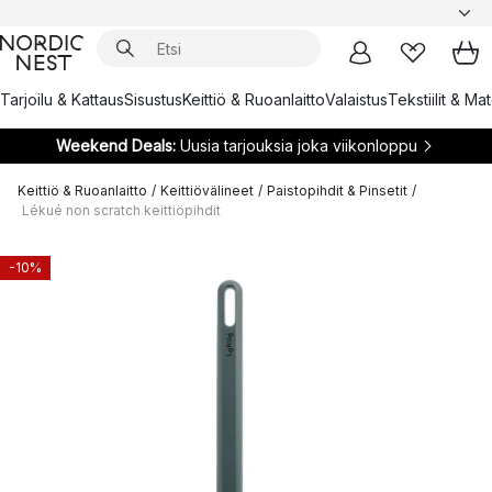
Tarjoilu & Kattaus
Sisustus
Keittiö & Ruoanlaitto
Valaistus
Tekstiilit & Ma
Weekend Deals:
Uusia tarjouksia joka viikonloppu
Keittiö & Ruoanlaitto
/
Keittiövälineet
/
Paistopihdit & Pinsetit
/
Lékué non scratch keittiöpihdit
-10%