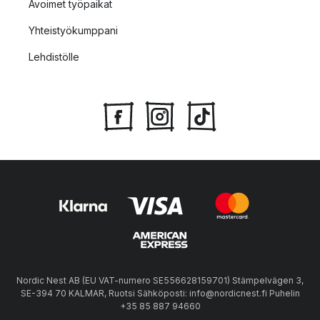
Avoimet työpaikat
Yhteistyökumppani
Lehdistölle
Nordic Nest AB (EU VAT-numero SE556628159701) Stämpelvägen 3,
SE-394 70 KALMAR, Ruotsi Sähköposti: info@nordicnest.fi Puhelin
+35 85 887 94660