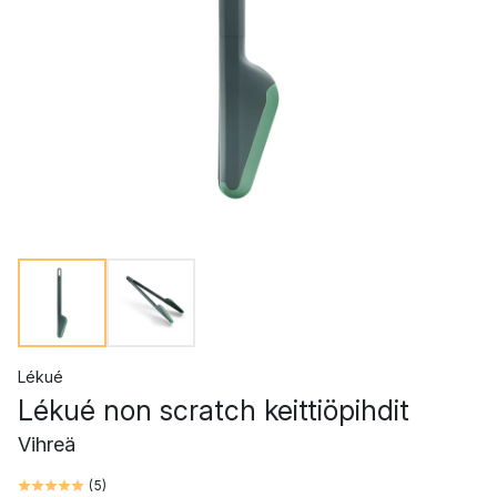
Lékué
Lékué non scratch keittiöpihdit
Vihreä
(
5
)