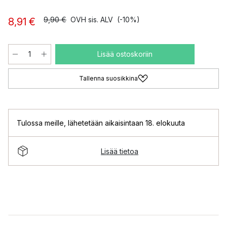
9,90 €
OVH sis. ALV
(-10%)
8,91 €
Lisää ostoskoriin
Tallenna suosikkina
Tulossa meille
,
lähetetään aikaisintaan 18. elokuuta
Lisää tietoa