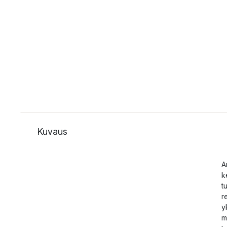
Kuvaus
A
k
t
r
y
m