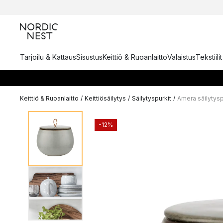
Tarjoilu & Kattaus
Sisustus
Keittiö & Ruoanlaitto
Valaistus
Tekstiili
Keittiö & Ruoanlaitto
/
Keittiösäilytys
/
Säilytyspurkit
/
Amera säilytysp
-12%