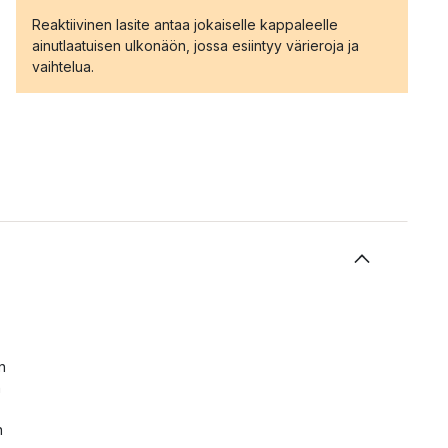
Reaktiivinen lasite antaa jokaiselle kappaleelle
ainutlaatuisen ulkonäön, jossa esiintyy värieroja ja
vaihtelua.
n
n
n