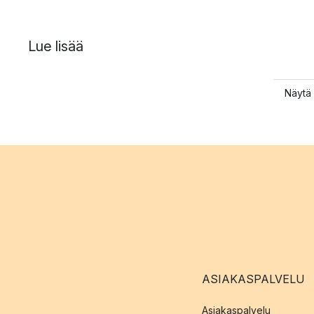
Lue lisää
Näytä 
ASIAKASPALVELU
Asiakaspalvelu