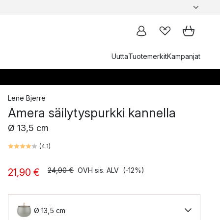
Uutta
Tuotemerkit
Kampanjat
Lene Bjerre
Amera säilytyspurkki kannella
Ø 13,5 cm
(
4.1
)
24,90 €
OVH sis. ALV
(-12%)
21,90 €
Ø 13,5 cm