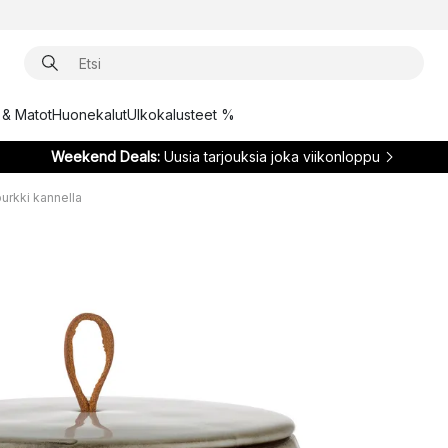
t & Matot
Huonekalut
Ulkokalusteet %
Weekend Deals:
Uusia tarjouksia joka viikonloppu
urkki kannella