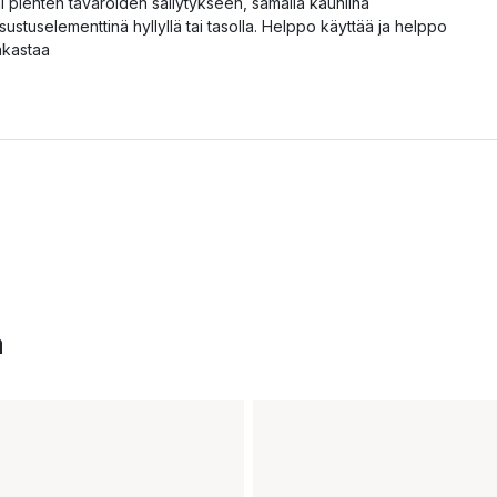
ai pienten tavaroiden säilytykseen, samalla kauniina
isustuselementtinä hyllyllä tai tasolla. Helppo käyttää ja helppo
akastaa
a