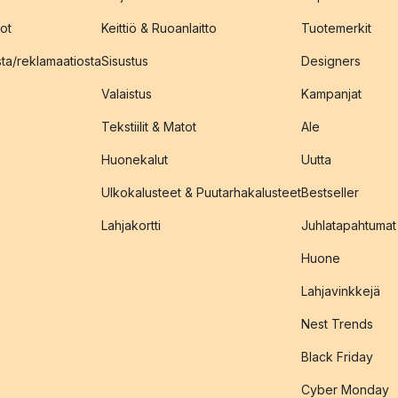
ot
Keittiö & Ruoanlaitto
Tuotemerkit
sta/reklamaatiosta
Sisustus
Designers
Valaistus
Kampanjat
Tekstiilit & Matot
Ale
Huonekalut
Uutta
Ulkokalusteet & Puutarhakalusteet
Bestseller
Lahjakortti
Juhlatapahtumat
Huone
Lahjavinkkejä
Nest Trends
Black Friday
Cyber Monday