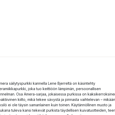
mera säilytyspurkki kannella Lene Bjerreltä on käsintehty
eramiikkapurkki, joka tuo keittiöön lämpimän, persoonallisen
unnelman. Osa Amera-sarjaa, jokaisessa purkissa on kaksikerroksine
eaktiivinen kiilto, mikä tekee sävystä ja pinnasta vaihtelevan – mikää
ksilö ei ole täysin samanlainen kuin toinen. Käytännöllinen muoto ja
ukana tuleva kansi tekevät purkista täydellisen kuivatuotteiden, tee