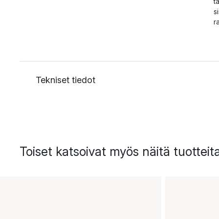
t
s
r
Tekniset tiedot
Toiset katsoivat myös näitä tuotteit