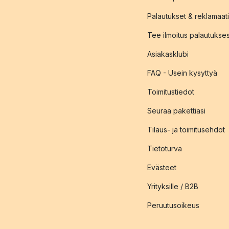
Palautukset & reklamaati
Tee ilmoitus palautukse
Asiakasklubi
FAQ - Usein kysyttyä
Toimitustiedot
Seuraa pakettiasi
Tilaus- ja toimitusehdot
Tietoturva
Evästeet
Yrityksille / B2B
Peruutusoikeus