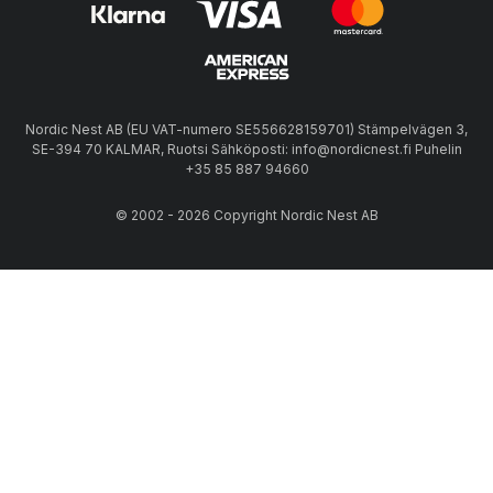
Nordic Nest AB (EU VAT-numero SE556628159701) Stämpelvägen 3,
SE-394 70 KALMAR, Ruotsi Sähköposti: info@nordicnest.fi Puhelin
+35 85 887 94660
© 2002 - 2026 Copyright Nordic Nest AB