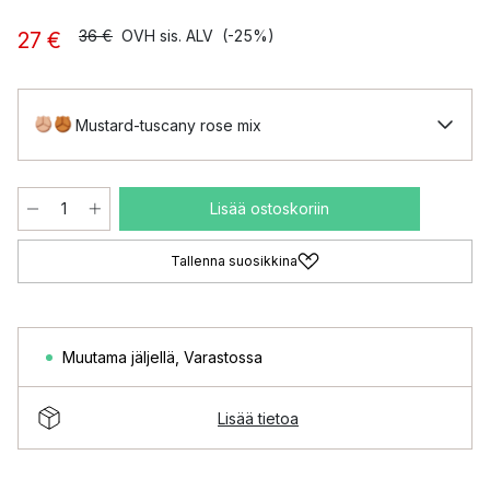
36 €
OVH sis. ALV
(-25%)
27 €
Mustard-tuscany rose mix
Lisää ostoskoriin
Tallenna suosikkina
Muutama jäljellä
,
Varastossa
Lisää tietoa