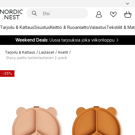
Tarjoilu & Kattaus
Sisustus
Keittiö & Ruoanlaitto
Valaistus
Tekstiilit & Ma
Weekend Deals:
Uusia tarjouksia joka viikonloppu
Tarjoilu & Kattaus
/
Lautaset
/
Asetit
/
Stacy jaettu lastenlautanen 2-pack
-25%