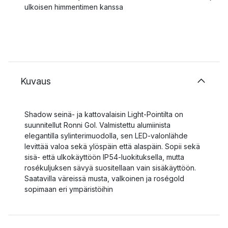
ulkoisen himmentimen kanssa
Kuvaus
Shadow seinä- ja kattovalaisin Light-Pointilta on
suunnitellut Ronni Gol. Valmistettu alumiinista
elegantilla sylinterimuodolla, sen LED-valonlähde
levittää valoa sekä ylöspäin että alaspäin. Sopii sekä
sisä- että ulkokäyttöön IP54-luokituksella, mutta
rosékuljuksen sävyä suositellaan vain sisäkäyttöön.
Saatavilla väreissä musta, valkoinen ja roségold
sopimaan eri ympäristöihin