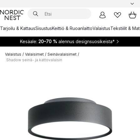
Tarjoilu & Kattaus
Sisustus
Keittiö & Ruoanlaitto
Valaistus
Tekstiilit & Ma
Kesäale:
20–70 %
alennus designsuosikeista*
Valaistus
/
Valaisimet
/
Seinävalaisimet
/
Shadow seinä- ja kattovalaisin