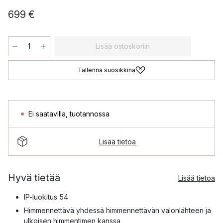
699 €
Lisää ostoskoriin
Tallenna suosikkina
Ei saatavilla
,
tuotannossa
Lisää tietoa
Hyvä tietää
Lisää tietoa
IP-luokitus 54
Himmennettävä yhdessä himmennettävän valonlähteen ja
ulkoisen himmentimen kanssa