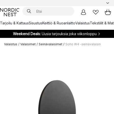
Tarjoilu & Kattaus
Sisustus
Keittiö & Ruoanlaitto
Valaistus
Tekstiilit & Ma
Weekend Deals:
Uusia tarjouksia joka viikonloppu
Valaistus
/
Valaisimet
/
Seinävalaisimet
/
Soho W4 -seinävalaisin