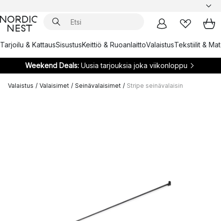
Tarjoilu & Kattaus
Sisustus
Keittiö & Ruoanlaitto
Valaistus
Tekstiilit & Ma
Weekend Deals:
Uusia tarjouksia joka viikonloppu
Valaistus
/
Valaisimet
/
Seinävalaisimet
/
Stripe seinävalaisin