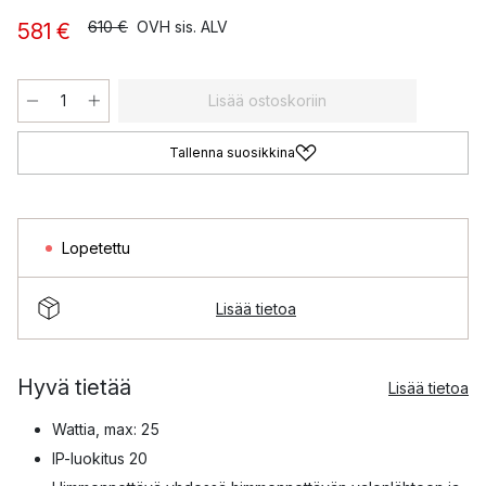
610 €
OVH sis. ALV
581 €
Lisää ostoskoriin
Tallenna suosikkina
Lopetettu
Lisää tietoa
Hyvä tietää
Lisää tietoa
Wattia, max: 25
IP-luokitus 20