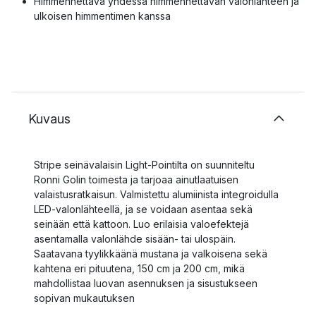
Himmennettävä yhdessä himmennettävän valonlähteen ja
ulkoisen himmentimen kanssa
Kuvaus
Stripe seinävalaisin Light-Pointilta on suunniteltu
Ronni Golin toimesta ja tarjoaa ainutlaatuisen
valaistusratkaisun. Valmistettu alumiinista integroidulla
LED-valonlähteellä, ja se voidaan asentaa sekä
seinään että kattoon. Luo erilaisia valoefektejä
asentamalla valonlähde sisään- tai ulospäin.
Saatavana tyylikkäänä mustana ja valkoisena sekä
kahtena eri pituutena, 150 cm ja 200 cm, mikä
mahdollistaa luovan asennuksen ja sisustukseen
sopivan mukautuksen