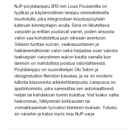
NJP-pöytälamppu Ø10 mm Louis Poulsenilta on
tyylikäs ja käytännöllinen lamppu minimalistisella
muotoilulla, joka integroidaan kirjoituspöytään
kätevän kiinnitystapin avulla. Siinä on liikuteltava
varjostin ja erittäin joustavat varret, joiden ansiosta
valon saa kohdistettua juuri oikeaan asentoon.
Valaisin tuottaa suoran, vaakasuuntaisen ja
häikäisemättömän valon sekä heijastaa osan valosta
taaksepäin varjostimen aukon kautta samalla kun
lämmön on mahdollista poistua valonlähteestä.
Pöytälamppu on suunnittelijan Oki Saton ja
designstudion Nendon käsialaa, ja se on moderni
tulkinta klassisesta arkkitehtilampusta. Lampussa on
ajastintoiminto, joka sammuttaa sen automaattisesti
neljän tai kahdeksan tunnin kuluttua. Voit lisäksi valita
heikomman, hillitymmän kirkkauden tai
voimakkaamman työvalon tilanteen mukaan. Tutustu
eri väreihin ja katso myös muu NJP-sarja