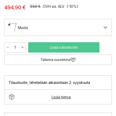
550 €
OVH sis. ALV
(-10%)
494,90 €
Musta
Lisää ostoskoriin
Tallenna suosikkina
Tilaustuote
,
lähetetään aikaisintaan 2. syyskuuta
Lisää tietoa