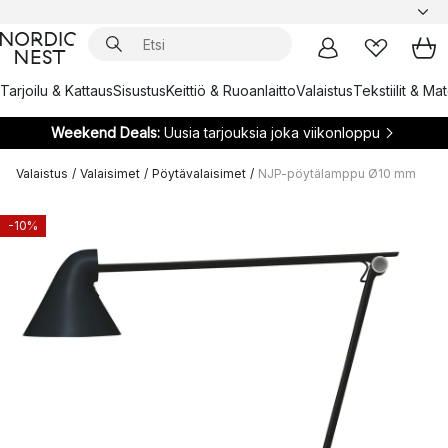
Tarjoilu & Kattaus
Sisustus
Keittiö & Ruoanlaitto
Valaistus
Tekstiilit & Ma
Weekend Deals:
Uusia tarjouksia joka viikonloppu
Valaistus
/
Valaisimet
/
Pöytävalaisimet
/
NJP-pöytälamppu Ø10 mm
-10%