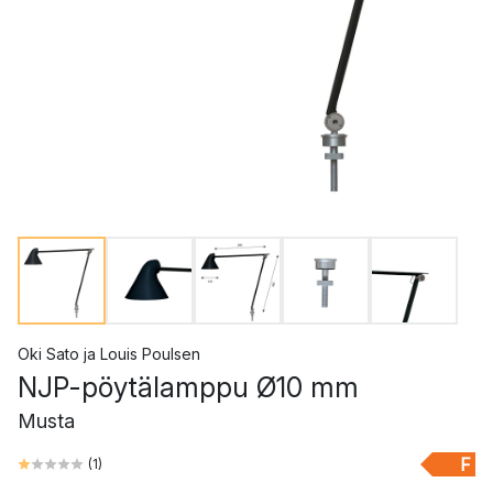
Oki Sato
ja
Louis Poulsen
NJP-pöytälamppu Ø10 mm
Musta
F
(
1
)