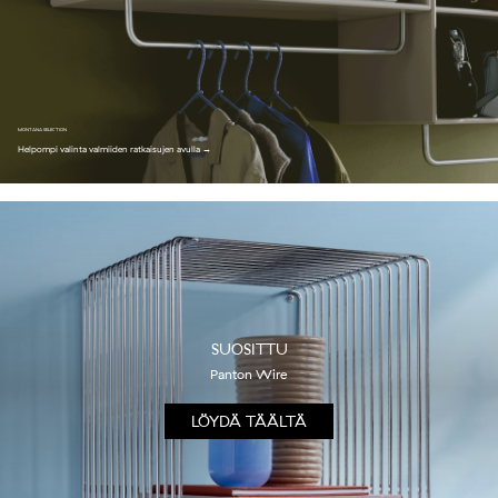
MONTANA SELECTION
Helpompi valinta valmiiden ratkaisujen avulla →
SUOSITTU
Panton Wire
LÖYDÄ TÄÄLTÄ