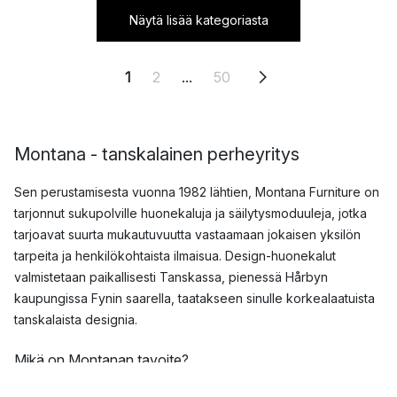
Näytä lisää kategoriasta
1
2
...
50
Montana - tanskalainen perheyritys
Sen perustamisesta vuonna 1982 lähtien, Montana Furniture on
tarjonnut sukupolville huonekaluja ja säilytysmoduuleja, jotka
tarjoavat suurta mukautuvuutta vastaamaan jokaisen yksilön
tarpeita ja henkilökohtaista ilmaisua. Design-huonekalut
valmistetaan paikallisesti Tanskassa, pienessä Hårbyn
kaupungissa Fynin saarella, taatakseen sinulle korkealaatuista
tanskalaista designia.
Mikä on Montanan tavoite?
Montana Furniture perustuu perustajan Peter J. Lassenin