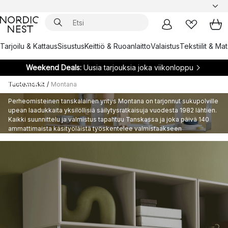
Tarjoilu & Kattaus
Sisustus
Keittiö & Ruoanlaitto
Valaistus
Tekstiilit & Ma
Weekend Deals:
Uusia tarjouksia joka viikonloppu
Montana
Tuotemerkit
/
Montana
Perheomisteinen tanskalainen yritys Montana on tarjonnut sukupolville
upean laadukkaita yksilöllisiä säilytysratkaisuja vuodesta 1982 lähtien.
Kaikki suunnittelu ja valmistus tapahtuu Tanskassa ja joka päivä 140
ammattimaista käsityöläistä työskentelee valmistaakseen
korkealaatuisimpia huonekaluja ja varmistaakseen, että Montanan
säilytysmoduulit ja hyllyt kestävät eliniän.