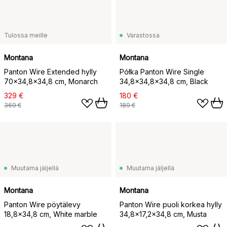
Tulossa meille
Varastossa
Montana
Montana
Panton Wire Extended hylly
Półka Panton Wire Single
70x34,8x34,8 cm, Monarch
34,8x34,8x34,8 cm, Black
329 €
180 €
369 €
189 €
Muutama jäljellä
Muutama jäljellä
Montana
Montana
Panton Wire pöytälevy
Panton Wire puoli korkea hylly
18,8x34,8 cm, White marble
34,8x17,2x34,8 cm, Musta