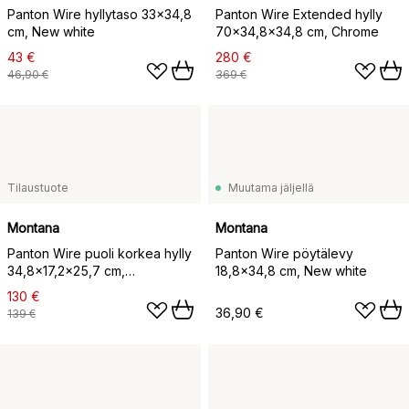
Panton Wire hyllytaso 33x34,8
Panton Wire Extended hylly
cm, New white
70x34,8x34,8 cm, Chrome
43 €
280 €
46,90 €
369 €
Tilaustuote
Muutama jäljellä
Montana
Montana
Panton Wire puoli korkea hylly
Panton Wire pöytälevy
34,8x17,2x25,7 cm,
18,8x34,8 cm, New white
Ruusunmarja
130 €
36,90 €
139 €