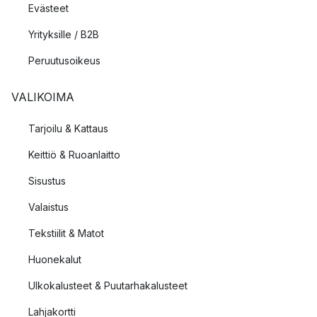
Evästeet
Montana tekee parhaansa noudattaakseen Joakim Lassenin
Yrityksille / B2B
ajatusta siitä, että yritykset ovat yksi vahvimmista tekijöistä
maailman parantamisessa. Vuonna 2019 Montana sai EU
Peruutusoikeus
Ecolabel -merkinnän, jonka tavoitteena on vähentää tuotantoa
harjoittavien yritysten ympäristövaikutusta tuotteen koko
VALIKOIMA
elinkaaren aikana edistääkseen ihmisten, ympäristön ja
maapallon resurssien hyvinvointia.
Tarjoilu & Kattaus
Keittiö & Ruoanlaitto
Sisustus
Valaistus
Tekstiilit & Matot
Huonekalut
Ulkokalusteet & Puutarhakalusteet
Lahjakortti