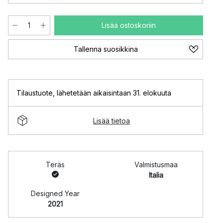
Lisää ostoskoriin
Tallenna suosikkina
Tilaustuote
,
lähetetään aikaisintaan 31. elokuuta
Lisää tietoa
Teräs
Valmistusmaa
Italia
Designed Year
2021