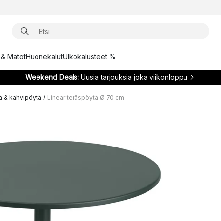
t & Matot
Huonekalut
Ulkokalusteet %
Weekend Deals:
Uusia tarjouksia joka viikonloppu
 & kahvipöytä
/
Linear teräspöytä Ø 70 cm