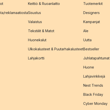
ot
Keittiö & Ruoanlaitto
Tuotemerkit
sta/reklamaatiosta
Sisustus
Designers
Valaistus
Kampanjat
Tekstiilit & Matot
Ale
Huonekalut
Uutta
Ulkokalusteet & Puutarhakalusteet
Bestseller
Lahjakortti
Juhlatapahtumat
Huone
Lahjavinkkejä
Nest Trends
Black Friday
Cyber Monday