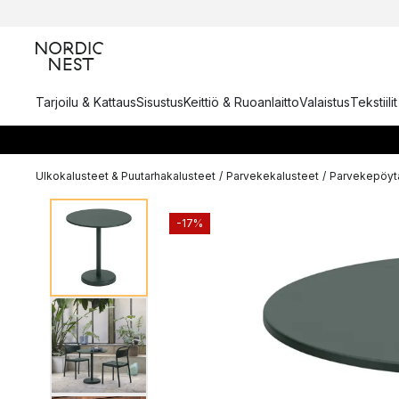
Tarjoilu & Kattaus
Sisustus
Keittiö & Ruoanlaitto
Valaistus
Tekstiili
Ulkokalusteet & Puutarhakalusteet
/
Parvekekalusteet
/
Parvekepöytä
-17%