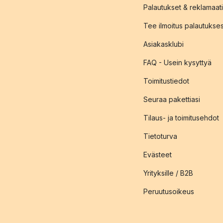
Palautukset & reklamaati
Tee ilmoitus palautukse
Asiakasklubi
FAQ - Usein kysyttyä
Toimitustiedot
Seuraa pakettiasi
Tilaus- ja toimitusehdot
Tietoturva
Evästeet
Yrityksille / B2B
Peruutusoikeus