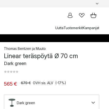
Uutta
Tuotemerkit
Kampanjat
Thomas Bentzen
ja
Muuto
Linear teräspöytä Ø 70 cm
Dark green
679 €
OVH sis. ALV
(-17%)
565 €
Dark green