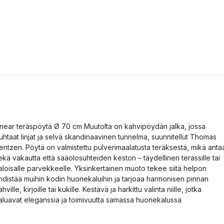
inear teräspöytä Ø 70 cm Muutolta on kahvipöydän jalka, jossa
uhtaat linjat ja selvä skandinaavinen tunnelma, suunnitellut Thomas
entzen. Pöytä on valmistettu pulverimaalatusta teräksestä, mikä anta
ekä vakautta että sääolosuhteiden keston – täydellinen terassille tai
aloisalle parvekkeelle. Yksinkertainen muoto tekee siitä helpon
hdistää muihin kodin huonekaluihin ja tarjoaa harmonisen pinnan
ahville, kirjoille tai kukille. Kestävä ja harkittu valinta niille, jotka
aluavat eleganssia ja toimivuutta samassa huonekalussa