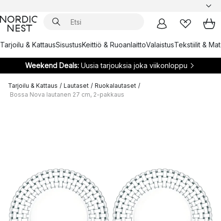
Tarjoilu & Kattaus
Sisustus
Keittiö & Ruoanlaitto
Valaistus
Tekstiilit & Ma
Weekend Deals:
Uusia tarjouksia joka viikonloppu
Tarjoilu & Kattaus
/
Lautaset
/
Ruokalautaset
/
Bossa Nova lautanen 27 cm, 2-pakkaus