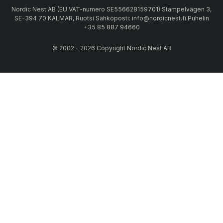
Nordic Nest AB (EU VAT-numero SE556628159701) Stämpelvägen 3,
SE-394 70 KALMAR, Ruotsi Sähköposti: info@nordicnest.fi Puhelin
+35 85 887 94660
© 2002 - 2026 Copyright Nordic Nest AB