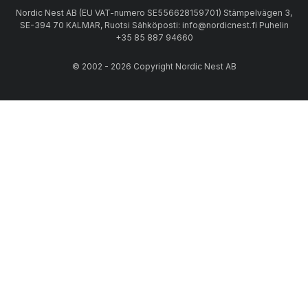
Nordic Nest AB (EU VAT-numero SE556628159701) Stämpelvägen 3,
SE-394 70 KALMAR, Ruotsi Sähköposti: info@nordicnest.fi Puhelin
+35 85 887 94660
© 2002 - 2026 Copyright Nordic Nest AB