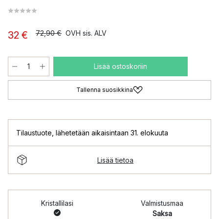
72,90 €
OVH sis. ALV
32 €
Lisää ostoskoriin
Tallenna suosikkina
Tilaustuote
,
lähetetään aikaisintaan 31. elokuuta
Lisää tietoa
Kristallilasi
Valmistusmaa
Saksa