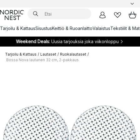
Tarjoilu & Kattaus
Sisustus
Keittiö & Ruoanlaitto
Valaistus
Tekstiilit & Ma
Weekend Deals:
Uusia tarjouksia joka viikonloppu
Tarjoilu & Kattaus
/
Lautaset
/
Ruokalautaset
/
Bossa Nova lautanen 32 cm, 2-pakkaus