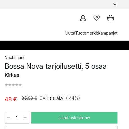
Uutta
Tuotemerkit
Kampanjat
Nachtmann
Bossa Nova tarjoilusetti, 5 osaa
Kirkas
85,90 €
OVH sis. ALV
(-44%)
48 €
Lisää ostoskoriin