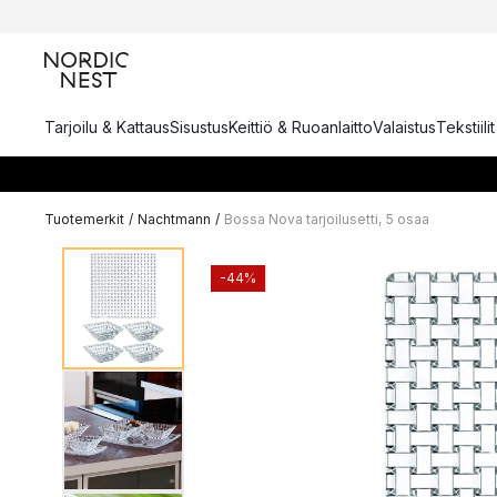
Tarjoilu & Kattaus
Sisustus
Keittiö & Ruoanlaitto
Valaistus
Tekstiili
Tuotemerkit
/
Nachtmann
/
Bossa Nova tarjoilusetti, 5 osaa
-44%