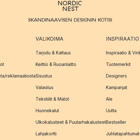
SKANDINAAVISEN DESIGNIN KOTISI
VALIKOIMA
INSPIRAATIO
Tarjoilu & Kattaus
Inspiraatio & Vink
ot
Keittiö & Ruoanlaitto
Tuotemerkit
sta/reklamaatiosta
Sisustus
Designers
Valaistus
Kampanjat
Tekstiilit & Matot
Ale
Huonekalut
Uutta
Ulkokalusteet & Puutarhakalusteet
Bestseller
Lahjakortti
Juhlatapahtumat