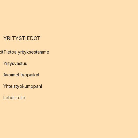
YRITYSTIEDOT
it
Tietoa yrityksestämme
Yritysvastuu
Avoimet työpaikat
Yhteistyökumppani
Lehdistölle