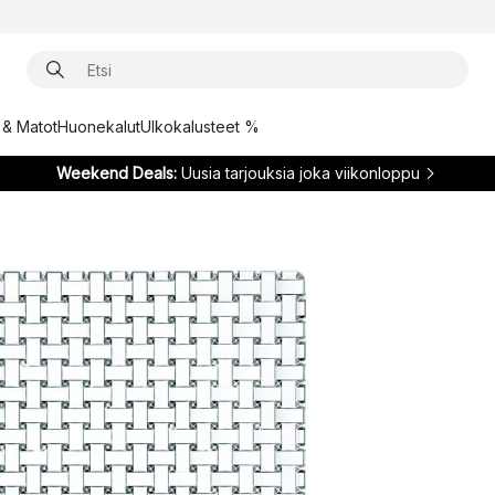
t & Matot
Huonekalut
Ulkokalusteet %
Weekend Deals:
Uusia tarjouksia joka viikonloppu