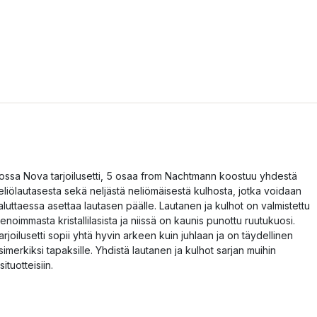
ossa Nova tarjoilusetti, 5 osaa from Nachtmann koostuu yhdestä
eliölautasesta sekä neljästä neliömäisestä kulhosta, jotka voidaan
aluttaessa asettaa lautasen päälle. Lautanen ja kulhot on valmistettu
ienoimmasta kristallilasista ja niissä on kaunis punottu ruutukuosi.
arjoilusetti sopii yhtä hyvin arkeen kuin juhlaan ja on täydellinen
simerkiksi tapaksille. Yhdistä lautanen ja kulhot sarjan muihin
situotteisiin.