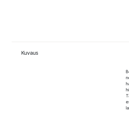
Kuvaus
B
n
h
h
T
e
la