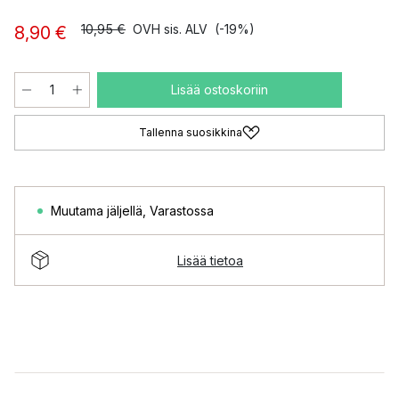
10,95 €
OVH sis. ALV
(-19%)
8,90 €
Lisää ostoskoriin
Tallenna suosikkina
Muutama jäljellä
,
Varastossa
Lisää tietoa