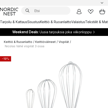
Tarjoilu & Kattaus
Sisustus
Keittiö & Ruoanlaitto
Valaistus
Tekstiilit & Ma
Weekend Deals:
Uusia tarjouksia joka viikonloppu
Keittiö & Ruoanlaitto
/
Keittiövälineet
/
Vispilät
/
Nicolas Vahé vispilät 3 osaa
-19%