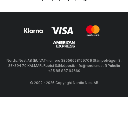
Nordic Nest AB (EU VAT-numero SE556628159701) Stämpelvägen 3,
SE-394 70 KALMAR, Ruotsi Sähköposti: info@nordicnest.fi Puhelin
+35 85 887 94660
© 2002 - 2026 Copyright Nordic Nest AB