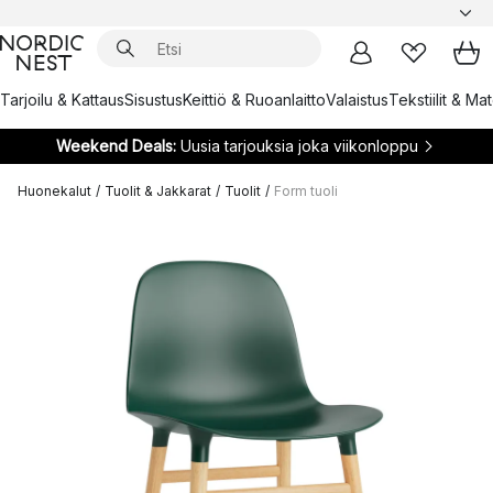
Tarjoilu & Kattaus
Sisustus
Keittiö & Ruoanlaitto
Valaistus
Tekstiilit & Ma
Weekend Deals:
Uusia tarjouksia joka viikonloppu
Huonekalut
/
Tuolit & Jakkarat
/
Tuolit
/
Form tuoli