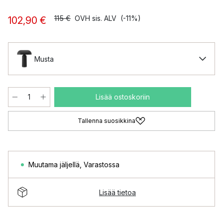
115 €
OVH sis. ALV
(-11%)
102,90 €
Musta
Lisää ostoskoriin
Tallenna suosikkina
Muutama jäljellä
,
Varastossa
Lisää tietoa