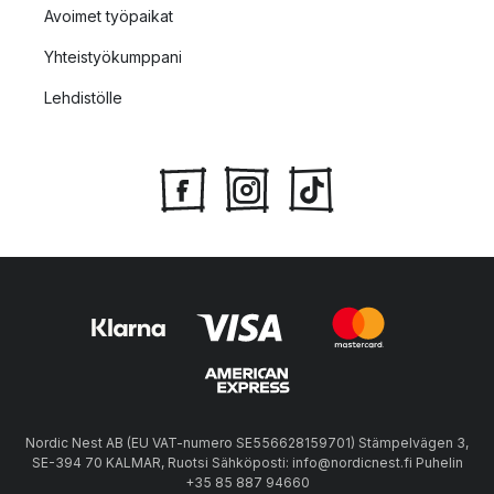
Avoimet työpaikat
Yhteistyökumppani
Lehdistölle
Nordic Nest AB (EU VAT-numero SE556628159701) Stämpelvägen 3,
SE-394 70 KALMAR, Ruotsi Sähköposti: info@nordicnest.fi Puhelin
+35 85 887 94660