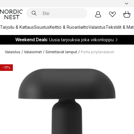
Tarjoilu & Kattaus
Sisustus
Keittiö & Ruoanlaitto
Valaistus
Tekstiilit & Ma
Weekend Deals:
Uusia tarjouksia joka viikonloppu
Valaistus
/
Valaisimet
/
Siirrettävät lamput
/
Porta pöytävalaisin
-11%