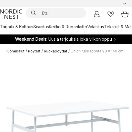
Tarjoilu & Kattaus
Sisustus
Keittiö & Ruoanlaitto
Valaistus
Tekstiilit & Ma
Weekend Deals:
Uusia tarjouksia joka viikonloppu
Huonekalut
/
Pöydät
/
Ruokapöydät
/
Union ruokapöytä 90 x 140 cm