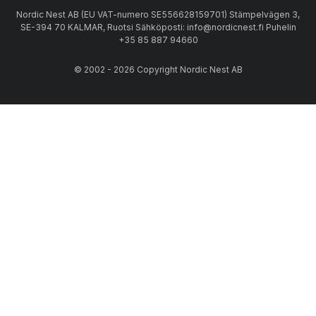
Nordic Nest AB (EU VAT-numero SE556628159701) Stämpelvägen 3,
SE-394 70 KALMAR, Ruotsi Sähköposti: info@nordicnest.fi Puhelin
+35 85 887 94660
© 2002 - 2026 Copyright Nordic Nest AB