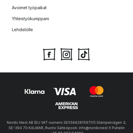
Avoimet työpaikat
Yhteistyökumppani
Lehdistölle
Nordic Nest AB (EU VAT-numero SE556628159701) Stämpelvägen 3,
SE-394 70 KALMAR, Ruotsi Sähköposti: info@nordicnest.fi Puhelin