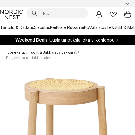
Tarjoilu & Kattaus
Sisustus
Keittiö & Ruoanlaitto
Valaistus
Tekstiilit & Ma
Weekend Deals:
Uusia tarjouksia joka viikonloppu
Huonekalut
/
Tuolit & Jakkarat
/
Jakkarat
/
Pal jakkara rottinki-istuimella