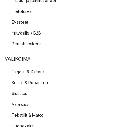
Tilaus- ja toimitusehdot
Tietoturva
Evästeet
Yrityksille / B2B
Peruutusoikeus
VALIKOIMA
Tarjoilu & Kattaus
Keittiö & Ruoanlaitto
Sisustus
Valaistus
Tekstiilit & Matot
Huonekalut