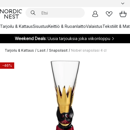
Tarjoilu & Kattaus
Sisustus
Keittiö & Ruoanlaitto
Valaistus
Tekstiilit & Ma
Weekend Deals:
Uusia tarjouksia joka viikonloppu
Tarjoilu & Kattaus
/
Lasit
/
Snapsilasit
/
Nobel snapsilasi 4 cl
-46%