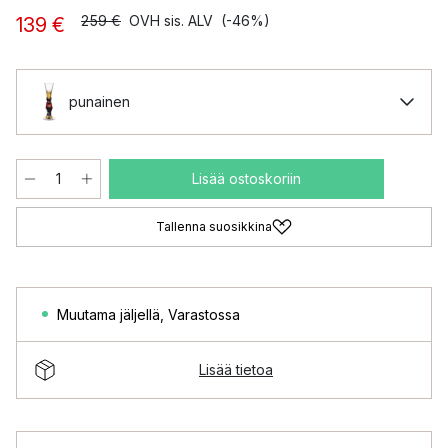
259 €
OVH sis. ALV
(-46%)
139 €
punainen
Lisää ostoskoriin
Tallenna suosikkina
Muutama jäljellä
,
Varastossa
Lisää tietoa