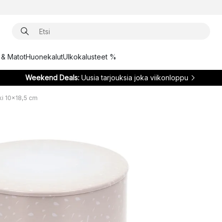
t & Matot
Huonekalut
Ulkokalusteet %
Weekend Deals:
Uusia tarjouksia joka viikonloppu
ki 10x18,5 cm