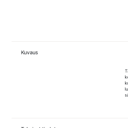
Kuvaus
T
k
k
l
s