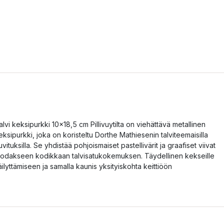
alvi keksipurkki 10x18,5 cm Pillivuytilta on viehättävä metallinen
eksipurkki, joka on koristeltu Dorthe Mathiesenin talviteemaisilla
uvituksilla. Se yhdistää pohjoismaiset pastellivärit ja graafiset viivat
uodakseen kodikkaan talvisatukokemuksen. Täydellinen kekseille
äilyttämiseen ja samalla kaunis yksityiskohta keittiöön