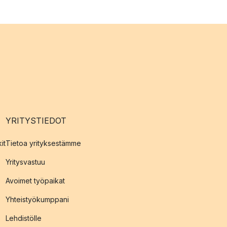
YRITYSTIEDOT
it
Tietoa yrityksestämme
Yritysvastuu
Avoimet työpaikat
Yhteistyökumppani
Lehdistölle