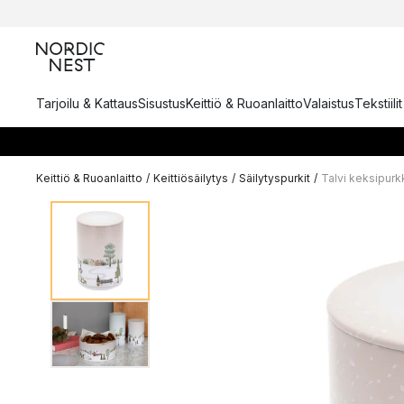
Tarjoilu & Kattaus
Sisustus
Keittiö & Ruoanlaitto
Valaistus
Tekstiili
Keittiö & Ruoanlaitto
/
Keittiösäilytys
/
Säilytyspurkit
/
Talvi keksipurk