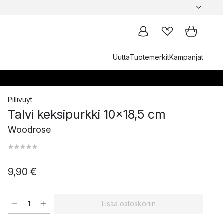
Uutta
Tuotemerkit
Kampanjat
Pillivuyt
Talvi keksipurkki 10x18,5 cm
Woodrose
9,90 €
Lisää ostoskoriin