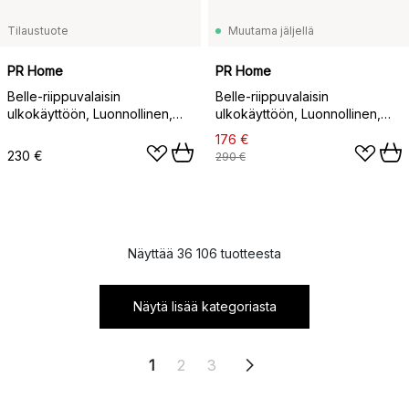
Tilaustuote
Muutama jäljellä
PR Home
PR Home
Belle-riippuvalaisin
Belle-riippuvalaisin
ulkokäyttöön, Luonnollinen,
ulkokäyttöön, Luonnollinen,
Ø43×24 cm
Ø53×32 cm
176 €
230 €
290 €
Näyttää 36 106 tuotteesta
Näytä lisää kategoriasta
1
2
3