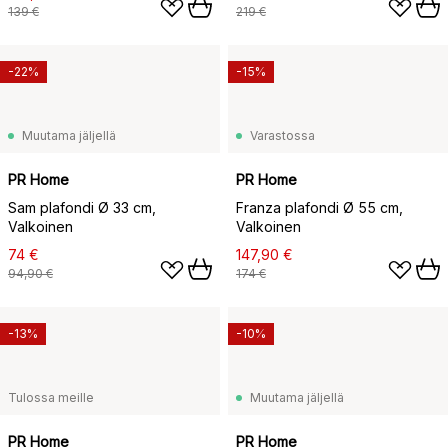
139 €
219 €
-22%
-15%
Muutama jäljellä
Varastossa
PR Home
PR Home
Sam plafondi Ø 33 cm,
Franza plafondi Ø 55 cm,
Valkoinen
Valkoinen
74 €
147,90 €
94,90 €
174 €
-13%
-10%
Tulossa meille
Muutama jäljellä
PR Home
PR Home