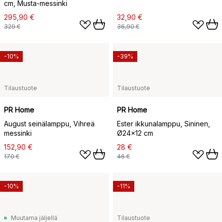
cm, Musta-messinki
295,90 €
32,90 €
329 €
36,90 €
-10%
-39%
Tilaustuote
Tilaustuote
PR Home
PR Home
August seinälamppu, Vihreä
Ester ikkunalamppu, Sininen,
messinki
Ø24×12 cm
152,90 €
28 €
170 €
46 €
-10%
-11%
Muutama jäljellä
Tilaustuote