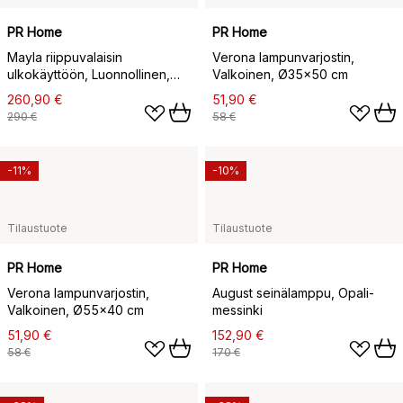
PR Home
PR Home
Mayla riippuvalaisin
Verona lampunvarjostin,
ulkokäyttöön, Luonnollinen,
Valkoinen, Ø35×50 cm
Ø43×24 cm
260,90 €
51,90 €
290 €
58 €
-11%
-10%
Tilaustuote
Tilaustuote
PR Home
PR Home
Verona lampunvarjostin,
August seinälamppu, Opali-
Valkoinen, Ø55x40 cm
messinki
51,90 €
152,90 €
58 €
170 €