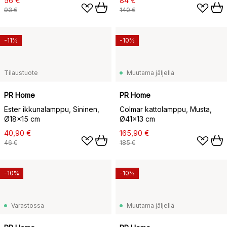
56 €
84 €
93 €
140 €
-11%
-10%
Tilaustuote
Muutama jäljellä
PR Home
PR Home
Ester ikkunalamppu, Sininen,
Colmar kattolamppu, Musta,
Ø18×15 cm
Ø41×13 cm
40,90 €
165,90 €
46 €
185 €
-10%
-10%
Varastossa
Muutama jäljellä