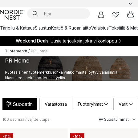
Tarjoilu & Kattaus
Sisustus
Keittiö & Ruoanlaitto
Valaistus
Tekstiilit & Ma
Weekend Deals:
Uusia tarjouksia joka viikonloppu
Tuotemerkit
/
PR Home
PR Home
Ruotsalainen tuotemerkki, jonka valikoimasta löytyy valaisimia
klassiseen sekä moderniin tyyliin.
Suodatin
Varastossa
Tuoteryhmät
Värit
106
osumaa / Lajittelutapa:
Suosituimmat
-11%
-10%