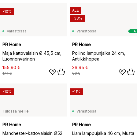
ALE
-10%
-38%
Varastossa
Varastossa
A
PR Home
PR Home
Maja kattovalaisin Ø 45,5 cm,
Pollino lampunjalka 24 cm,
Luonnonvärinen
Antiikkihopea
155,90 €
36,95 €
174 €
60 €
-10%
-11%
Tulossa meille
Varastossa
PR Home
PR Home
Manchester-kattovalaisin Ø52
Liam lamppujalka 46 cm, Musta