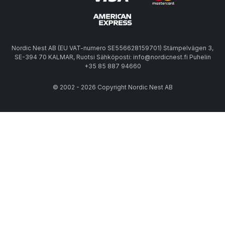
Nordic Nest AB (EU VAT-numero SE556628159701) Stämpelvägen 3,
SE-394 70 KALMAR, Ruotsi Sähköposti: info@nordicnest.fi Puhelin
+35 85 887 94660
© 2002 - 2026 Copyright Nordic Nest AB