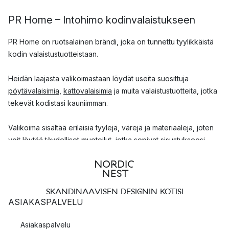
PR Home – Intohimo kodinvalaistukseen
PR Home on ruotsalainen brändi, joka on tunnettu tyylikkäistä
kodin valaistustuotteistaan.
Heidän laajasta valikoimastaan löydät useita suosittuja
pöytävalaisimia
,
kattovalaisimia
ja muita valaistustuotteita, jotka
tekevät kodistasi kauniimman.
Valikoima sisältää erilaisia tyylejä, värejä ja materiaaleja, joten
voit löytää täydelliset muotoilut, jotka sopivat sisustukseesi.
PR Homen tarina
PR Homen tarina alkoi Ruotsin Boråsissa vuonna 1983, kun
SKANDINAAVISEN DESIGNIN KOTISI
suunnittelija Per-Anders Lindqvist perusti PR Butikenin, joka myi
ASIAKASPALVELU
kehystettyjä
julisteita
toimistojen sisustamiseen. Yritys sai
menestyksekkään alun ja vuonna 1988 he päättivät laajentaa
Asiakaspalvelu