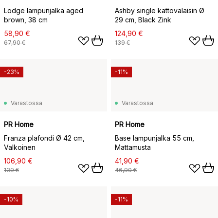
Lodge lampunjalka aged
Ashby single kattovalaisin Ø
brown, 38 cm
29 cm, Black Zink
58,90 €
124,90 €
67,90 €
139 €
-23%
-11%
Varastossa
Varastossa
PR Home
PR Home
Franza plafondi Ø 42 cm,
Base lampunjalka 55 cm,
Valkoinen
Mattamusta
106,90 €
41,90 €
139 €
46,90 €
-10%
-11%