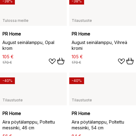
-38%
-38%
Tulossa meille
Tilaustuote
PR Home
PR Home
August seinälamppu, Opal
August seinälamppu, Vihreä
krom
kromi
105 €
105 €
170 €
170 €
-40%
-40%
Tilaustuote
Tilaustuote
PR Home
PR Home
Aira pöytälamppu, Poltettu
Aira pöytälamppu, Poltettu
messinki, 46 cm
messinki, 54 cm