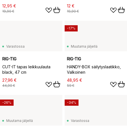
12,95 €
12 €
19,90 €
19,90 €
-17%
Varastossa
Muutama jäljellä
RIG-TIG
RIG-TIG
CUT-IT tapas leikkuulauta
HANDY-BOX säilytyslaatikko,
black, 47 cm
Valkoinen
27,96 €
48,95 €
44,90 €
59 €
-26%
-34%
Muutama jäljellä
Varastossa