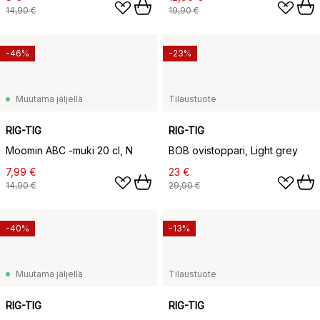
14,90 €
19,90 €
-46%
-23%
Muutama jäljellä
Tilaustuote
RIG-TIG
RIG-TIG
Moomin ABC -muki 20 cl, N
BOB ovistoppari, Light grey
7,99 €
23 €
14,90 €
29,90 €
-40%
-13%
Muutama jäljellä
Tilaustuote
RIG-TIG
RIG-TIG