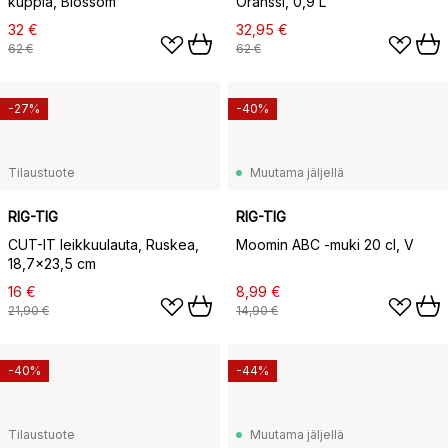
kuppia, Blossom
Oranssi, 0,9 L
32 €
32,95 €
62 €
62 €
-27%
-40%
Tilaustuote
Muutama jäljellä
RIG-TIG
RIG-TIG
CUT-IT leikkuulauta, Ruskea,
Moomin ABC -muki 20 cl, V
18,7×23,5 cm
16 €
8,99 €
21,90 €
14,90 €
-40%
-44%
Tilaustuote
Muutama jäljellä