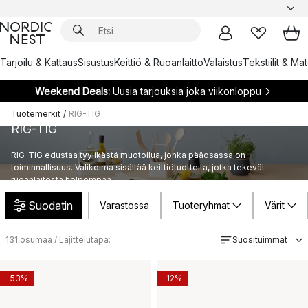
Tarjoilu & Kattaus
Sisustus
Keittiö & Ruoanlaitto
Valaistus
Tekstiilit & Ma
Weekend Deals:
Uusia tarjouksia joka viikonloppu
Tuotemerkit
/
RIG-TIG
RIG-TIG
RIG-TIG edustaa tyylikästä muotoilua, jonka pääosassa on
toiminnallisuus. Valikoima sisältää keittiötuotteita, jotka tekevät
ruoanlaitosta helpompaa.
Suodatin
Varastossa
Tuoteryhmät
Värit
131
osumaa / Lajittelutapa:
Suosituimmat
-53%
-12%