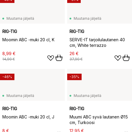
Muutama jäljellä
Muutama jäljellä
RIG-TIG
RIG-TIG
Moomin ABC -muki 20 cl, K
SERVE-IT tarjoilulautanen 40
cm, White terrazzo
8,99 €
26 €
14,90 €
37,90 €
-46%
-35%
Muutama jäljellä
Muutama jäljellä
RIG-TIG
RIG-TIG
Moomin ABC -muki 20 cl, J
Muumi ABC syvä lautanen Ø15
cm, Turkoosi
8 €
12,95 €