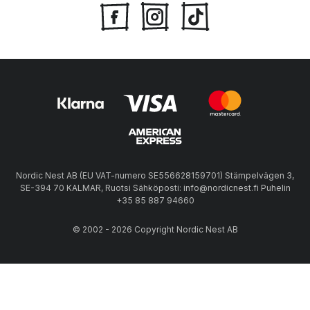
Nordic Nest AB (EU VAT-numero SE556628159701) Stämpelvägen 3,
SE-394 70 KALMAR, Ruotsi Sähköposti: info@nordicnest.fi Puhelin
+35 85 887 94660
© 2002 - 2026 Copyright Nordic Nest AB