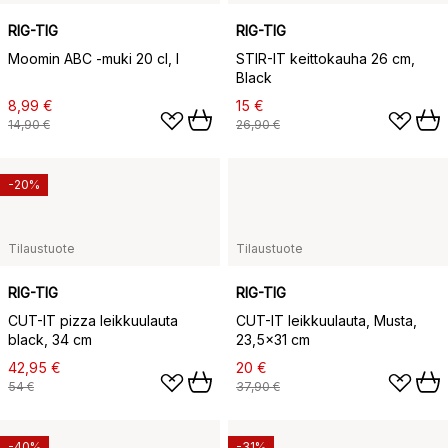
RIG-TIG
RIG-TIG
Moomin ABC -muki 20 cl, I
STIR-IT keittokauha 26 cm,
Black
8,99 €
15 €
14,90 €
26,90 €
-20%
Tilaustuote
Tilaustuote
RIG-TIG
RIG-TIG
CUT-IT pizza leikkuulauta
CUT-IT leikkuulauta, Musta,
black, 34 cm
23,5x31 cm
42,95 €
20 €
54 €
37,90 €
-40%
-31%