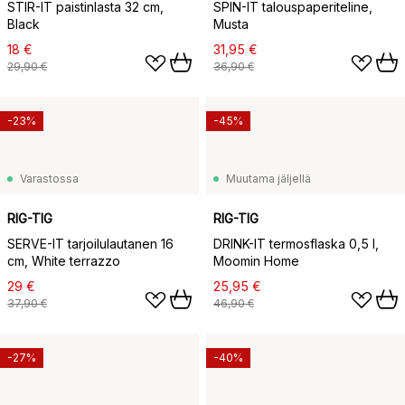
STIR-IT paistinlasta 32 cm,
SPIN-IT talouspaperiteline,
Black
Musta
18 €
31,95 €
29,90 €
36,90 €
-23%
-45%
Varastossa
Muutama jäljellä
RIG-TIG
RIG-TIG
SERVE-IT tarjoilulautanen 16
DRINK-IT termosflaska 0,5 l,
cm, White terrazzo
Moomin Home
29 €
25,95 €
37,90 €
46,90 €
-27%
-40%