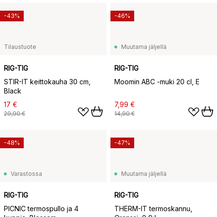
-43%
-46%
Tilaustuote
Muutama jäljellä
RIG-TIG
RIG-TIG
STIR-IT keittokauha 30 cm,
Moomin ABC -muki 20 cl, E
Black
17 €
7,99 €
29,90 €
14,90 €
-48%
-47%
Varastossa
Muutama jäljellä
RIG-TIG
RIG-TIG
PICNIC termospullo ja 4
THERM-IT termoskannu,