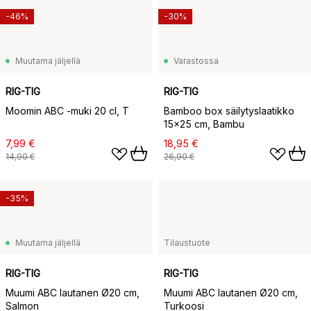
-46%
-30%
Muutama jäljellä
Varastossa
RIG-TIG
RIG-TIG
Moomin ABC -muki 20 cl, T
Bamboo box säilytyslaatikko
15x25 cm, Bambu
7,99 €
18,95 €
14,90 €
26,90 €
-35%
Muutama jäljellä
Tilaustuote
RIG-TIG
RIG-TIG
Muumi ABC lautanen Ø20 cm,
Muumi ABC lautanen Ø20 cm,
Salmon
Turkoosi