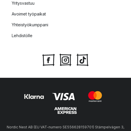
Yritysvastuu
Avoimet työpaikat
Yhteistyökumppani
Lehdistölle
Nordic Nest AB (EU VAT-numero SE556628159701) Stämpelvägen 3,