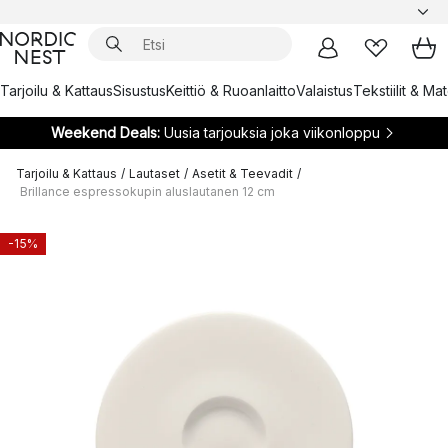
Tarjoilu & Kattaus
Sisustus
Keittiö & Ruoanlaitto
Valaistus
Tekstiilit & Ma
Weekend Deals:
Uusia tarjouksia joka viikonloppu
Tarjoilu & Kattaus
/
Lautaset
/
Asetit & Teevadit
/
Brillance espressokupin aluslautanen 12 cm
-15%