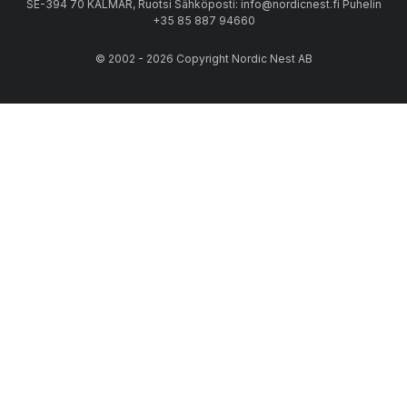
SE-394 70 KALMAR, Ruotsi Sähköposti: info@nordicnest.fi Puhelin
+35 85 887 94660
© 2002 - 2026 Copyright Nordic Nest AB