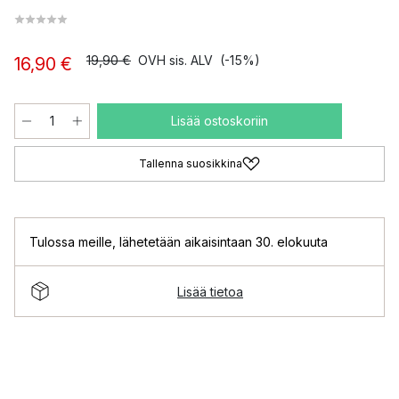
19,90 €
OVH sis. ALV
(-15%)
16,90 €
Lisää ostoskoriin
Tallenna suosikkina
Tulossa meille
,
lähetetään aikaisintaan 30. elokuuta
Lisää tietoa