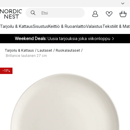
Tarjoilu & Kattaus
Sisustus
Keittiö & Ruoanlaitto
Valaistus
Tekstiilit & Ma
Weekend Deals:
Uusia tarjouksia joka viikonloppu
Tarjoilu & Kattaus
/
Lautaset
/
Ruokalautaset
/
Brillance lautanen 27 cm
-11%