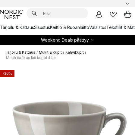
Tarjoilu & Kattaus
Sisustus
Keittiö & Ruoanlaitto
Valaistus
Tekstiilit & Ma
Weekend Deals päättyy
Tarjoilu & Kattaus
/
Mukit & Kupit
/
Kahvikupit
/
Mesh café au lait kuppi 44 cl
-26%